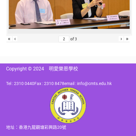
«
‹
›
»
of
3
Copyright © 2024
明愛樂恩學校
Tel : 2310 0440
Fax : 2310 8478
email : info@cmts.edu.hk
地址：香港九龍觀塘彩興路20號