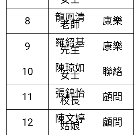
龍鳳清
8
康樂
老師
羅紹基
9
康樂
先生
陳琼如
10
聯絡
女士
張錦怡
11
顧問
校長
陳文婷
12
顧問
姑娘