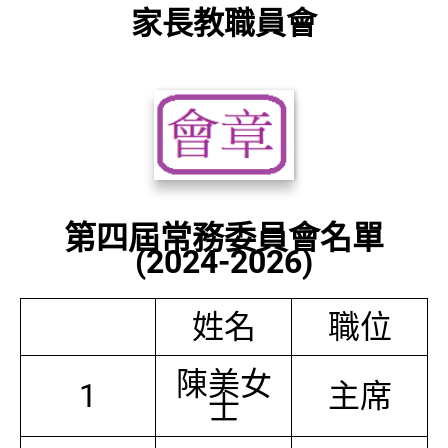
家長教職員會
第四屆常務委員會名單
(2024-2026)
姓名
職位
陳美女
1
主席
士