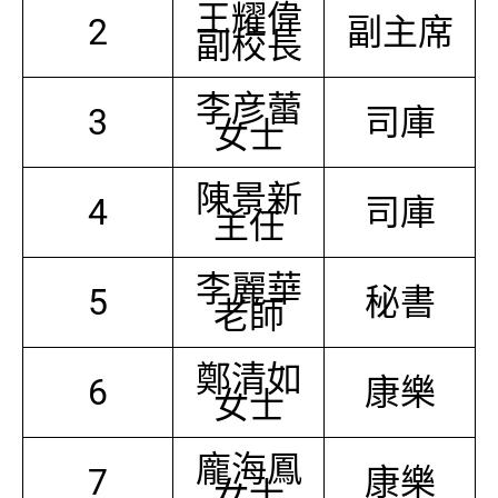
王耀偉
2
副主席
副校長
李彦蕾
3
司庫
女士
陳景新
4
司庫
主任
李麗華
5
秘書
老師
鄭清如
6
康樂
女士
龐海鳳
7
康樂
女士