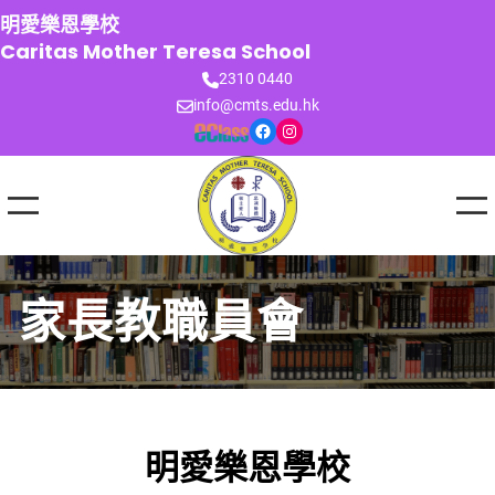
跳
明愛樂恩學校
至
Caritas Mother Teresa School
主
2310 0440
要
info@cmts.edu.hk
內
Facebook
Instagram
容
家長教職員會
明愛樂恩學校