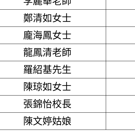
李麗華老師
鄭清如女士
龐海鳳女士
龍鳳清老師
羅紹基先生
陳琼如女士
張錦怡校長
陳文婷姑娘