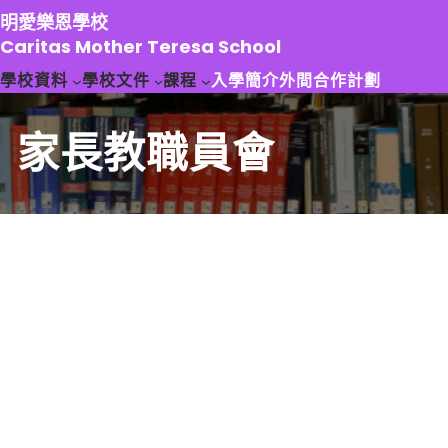
跳
明愛樂恩學校
至
Caritas Mother Teresa School
主
學校資料
學校文件
課程
入學簡介
外間合作計劃
要
內
容
家長教職員會