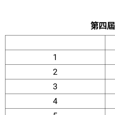
第四屆常
1
2
3
4