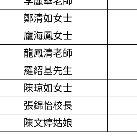
李麗華老師
鄭清如女士
龐海鳳女士
龍鳳清老師
羅紹基先生
陳琼如女士
張錦怡校長
陳文婷姑娘