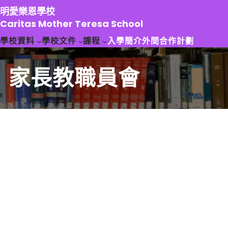
跳
明愛樂恩學校
至
Caritas Mother Teresa School
主
學校資料
學校文件
課程
入學簡介
外間合作計劃
要
內
容
家長教職員會