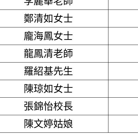
李麗華老師
鄭清如女士
龐海鳳女士
龍鳳清老師
羅紹基先生
陳琼如女士
張錦怡校長
陳文婷姑娘