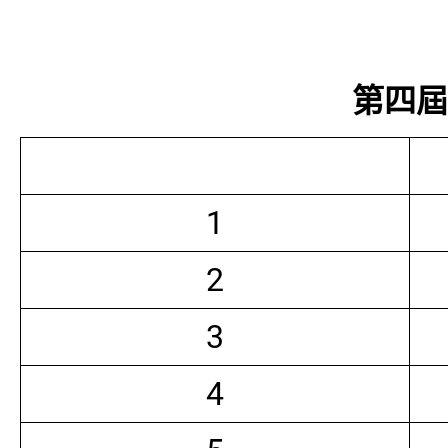
第四屆常
1
2
3
4