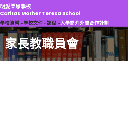
跳
明愛樂恩學校
至
Caritas Mother Teresa School
主
學校資料
學校文件
課程
入學簡介
外間合作計劃
要
內
容
家長教職員會