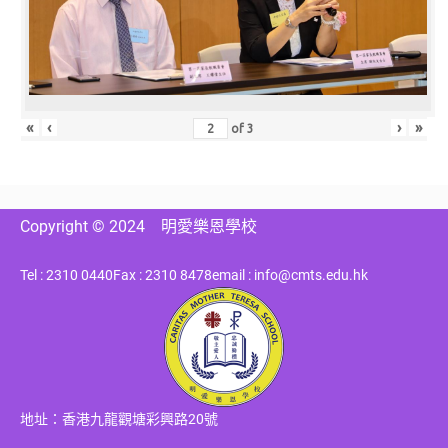
«
‹
›
»
of
3
Copyright © 2024
明愛樂恩學校
Tel : 2310 0440
Fax : 2310 8478
email : info@cmts.edu.hk
地址：香港九龍觀塘彩興路20號