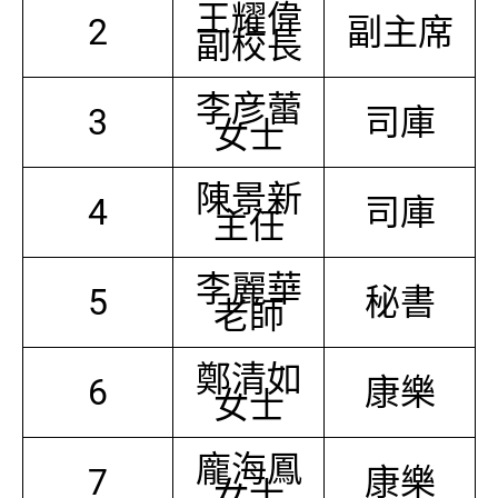
王耀偉
2
副主席
副校長
李彦蕾
3
司庫
女士
陳景新
4
司庫
主任
李麗華
5
秘書
老師
鄭清如
6
康樂
女士
龐海鳳
7
康樂
女士