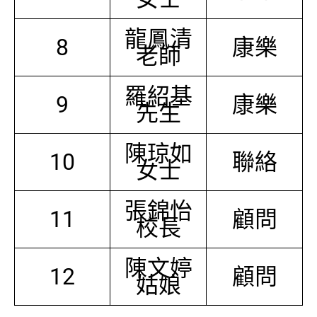
龍鳳清
8
康樂
老師
羅紹基
9
康樂
先生
陳琼如
10
聯絡
女士
張錦怡
11
顧問
校長
陳文婷
12
顧問
姑娘