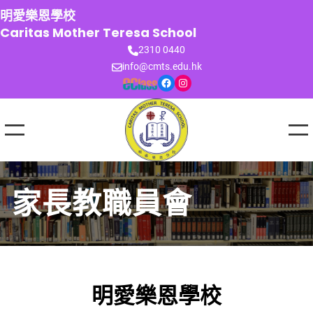
跳
明愛樂恩學校
至
Caritas Mother Teresa School
主
2310 0440
要
info@cmts.edu.hk
內
Facebook
Instagram
容
家長教職員會
明愛樂恩學校