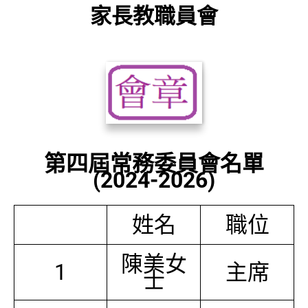
家長教職員會
第四屆常務委員會名單
(2024-2026)
姓名
職位
陳美女
1
主席
士