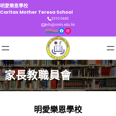
跳
明愛樂恩學校
至
Caritas Mother Teresa School
主
2310 0440
要
info@cmts.edu.hk
內
Facebook
Instagram
容
家長教職員會
明愛樂恩學校