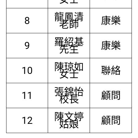
龍鳳清
8
康樂
老師
羅紹基
9
康樂
先生
陳琼如
10
聯絡
女士
張錦怡
11
顧問
校長
陳文婷
12
顧問
姑娘