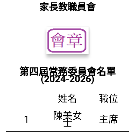
家長教職員會
第四屆常務委員會名單
(2024-2026)
姓名
職位
陳美女
1
主席
士