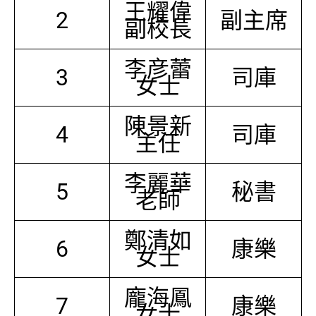
王耀偉
2
副主席
副校長
李彦蕾
3
司庫
女士
陳景新
4
司庫
主任
李麗華
5
秘書
老師
鄭清如
6
康樂
女士
龐海鳳
7
康樂
女士