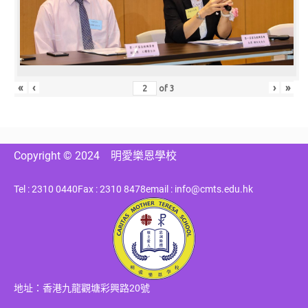
«
‹
›
»
of
3
Copyright © 2024
明愛樂恩學校
Tel : 2310 0440
Fax : 2310 8478
email : info@cmts.edu.hk
地址：香港九龍觀塘彩興路20號