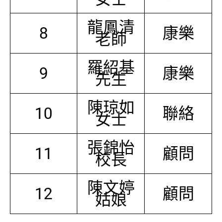
龍鳳清
8
康樂
老師
羅紹基
9
康樂
先生
陳琼如
10
聯絡
女士
張錦怡
11
顧問
校長
陳文婷
12
顧問
姑娘