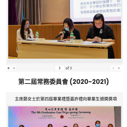
«
‹
›
»
of
3
第二屆常務委員會 (2020-2021)
主席鄭女士於第四屆畢業禮暨嘉許禮向畢業生頒獎獎項