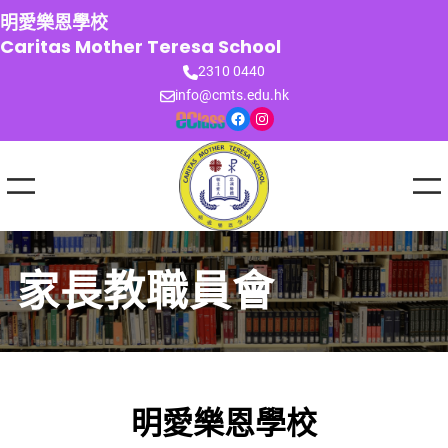
跳
明愛樂恩學校
至
Caritas Mother Teresa School
主
2310 0440
要
info@cmts.edu.hk
內
Facebook
Instagram
容
家長教職員會
明愛樂恩學校