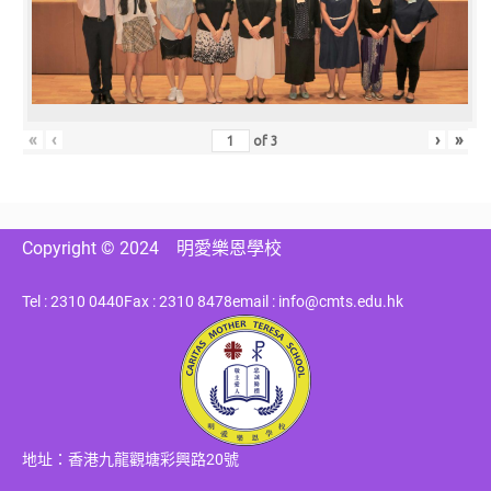
«
‹
›
»
of
3
Copyright © 2024
明愛樂恩學校
Tel : 2310 0440
Fax : 2310 8478
email : info@cmts.edu.hk
地址：香港九龍觀塘彩興路20號