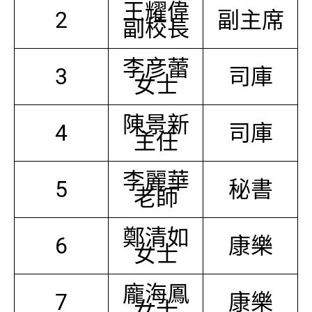
王耀偉
2
副主席
副校長
李彦蕾
3
司庫
女士
陳景新
4
司庫
主任
李麗華
5
秘書
老師
鄭清如
6
康樂
女士
龐海鳳
7
康樂
女士