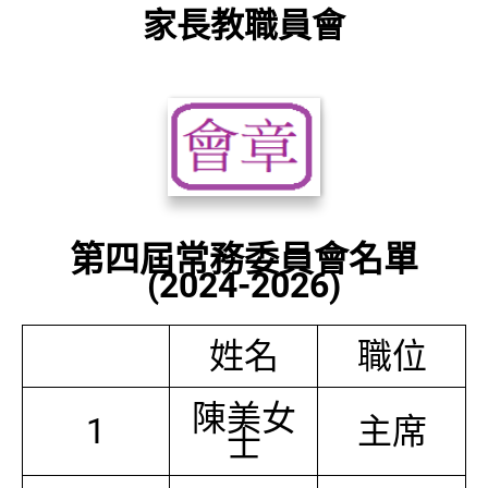
家長教職員會
第四屆常務委員會名單
(2024-2026)
姓名
職位
陳美女
1
主席
士