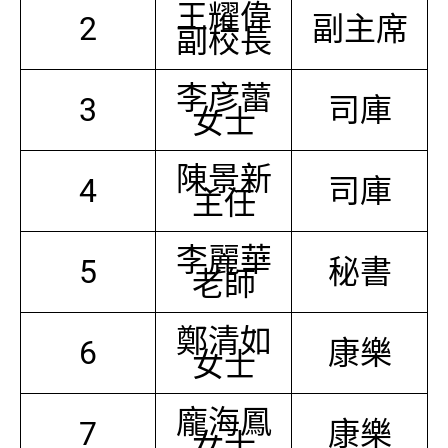
王耀偉
2
副主席
副校長
李彦蕾
3
司庫
女士
陳景新
4
司庫
主任
李麗華
5
秘書
老師
鄭清如
6
康樂
女士
龐海鳳
7
康樂
女士