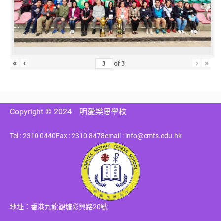
«
‹
›
»
of
3
Copyright © 2024
明愛樂恩學校
Tel : 2310 0440
Fax : 2310 8478
email : info@cmts.edu.hk
地址：香港九龍觀塘彩興路20號