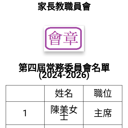
家長教職員會
第四屆常務委員會名單
(2024-2026)
姓名
職位
陳美女
1
主席
士