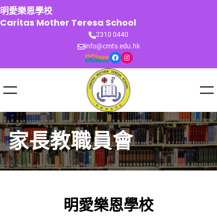
跳
明愛樂恩學校
至
Caritas Mother Teresa School
主
2310 0440
要
info@cmts.edu.hk
內
Facebook
Instagram
容
家長教職員會
明愛樂恩學校