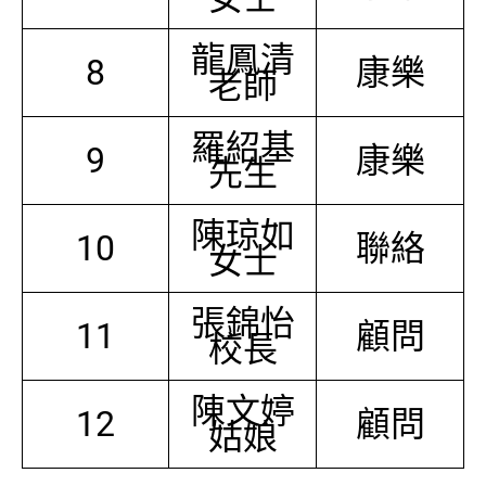
龍鳳清
8
康樂
老師
羅紹基
9
康樂
先生
陳琼如
10
聯絡
女士
張錦怡
11
顧問
校長
陳文婷
12
顧問
姑娘