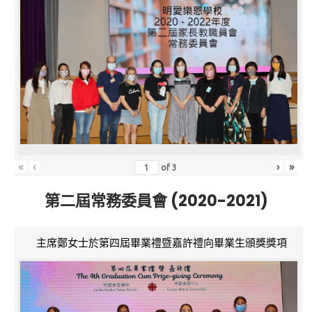
«
‹
›
»
of
3
第二屆常務委員會 (2020-2021)
主席鄭女士於第四屆畢業禮暨嘉許禮向畢業生頒獎獎項