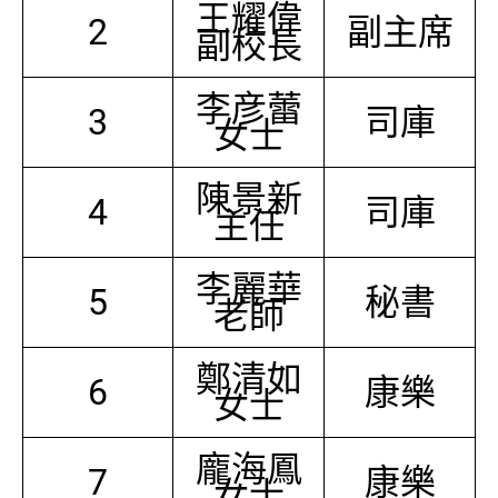
王耀偉
2
副主席
副校長
李彦蕾
3
司庫
女士
陳景新
4
司庫
主任
李麗華
5
秘書
老師
鄭清如
6
康樂
女士
龐海鳳
7
康樂
女士