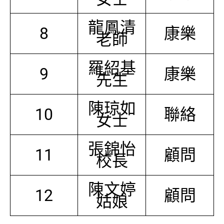
龍鳳清
8
康樂
老師
羅紹基
9
康樂
先生
陳琼如
10
聯絡
女士
張錦怡
11
顧問
校長
陳文婷
12
顧問
姑娘