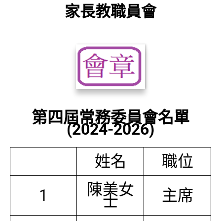
家長教職員會
第四屆常務委員會名單
(2024-2026)
姓名
職位
陳美女
1
主席
士