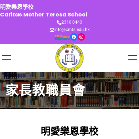
跳
明愛樂恩學校
至
Caritas Mother Teresa School
主
2310 0440
要
info@cmts.edu.hk
內
Facebook
Instagram
容
家長教職員會
明愛樂恩學校