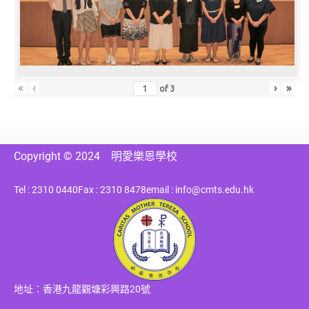
«
‹
›
»
of
3
Copyright © 2024
明愛樂恩學校
Tel : 2310 0440
Fax : 2310 8478
email : info@cmts.edu.hk
地址：香港九龍觀塘彩興路20號