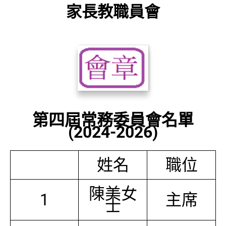
家長教職員會
第四屆常務委員會名單
(2024-2026)
姓名
職位
陳美女
1
主席
士