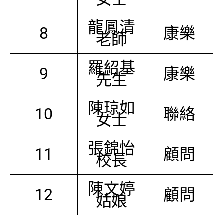
龍鳳清
8
康樂
老師
羅紹基
9
康樂
先生
陳琼如
10
聯絡
女士
張錦怡
11
顧問
校長
陳文婷
12
顧問
姑娘