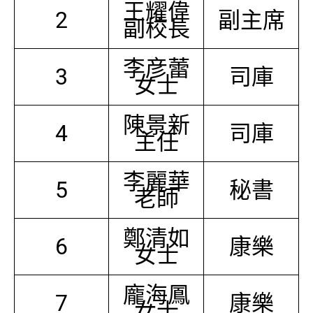
王耀偉
2
副主席
副校長
李彦蕾
3
司庫
女士
陳景新
4
司庫
主任
李麗華
5
秘書
老師
鄭清如
6
康樂
女士
龐海鳳
7
康樂
女士