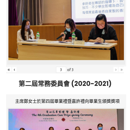
«
‹
›
»
of
3
第二屆常務委員會 (2020-2021)
主席鄭女士於第四屆畢業禮暨嘉許禮向畢業生頒獎獎項