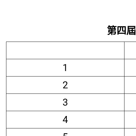
第四屆常
1
2
3
4