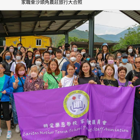
家職會沙頭角農莊旅行大合照