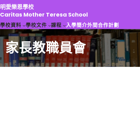
跳
明愛樂恩學校
至
Caritas Mother Teresa School
主
學校資料
學校文件
課程
入學簡介
外間合作計劃
要
內
容
家長教職員會