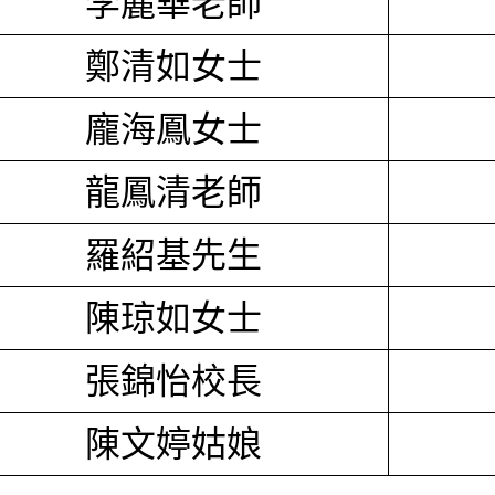
李麗華老師
鄭清如女士
龐海鳳女士
龍鳳清老師
羅紹基先生
陳琼如女士
張錦怡校長
陳文婷姑娘