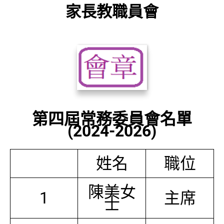
家長教職員會
第四屆常務委員會名單
(2024-2026)
姓名
職位
陳美女
1
主席
士