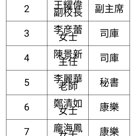
王耀偉
2
副主席
副校長
李彦蕾
3
司庫
女士
陳景新
4
司庫
主任
李麗華
5
秘書
老師
鄭清如
6
康樂
女士
龐海鳳
7
康樂
女士