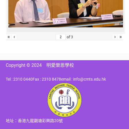
«
‹
›
»
of
3
Copyright © 2024
明愛樂恩學校
Tel : 2310 0440
Fax : 2310 8478
email : info@cmts.edu.hk
地址：香港九龍觀塘彩興路20號