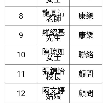
龍鳳清
8
康樂
老師
羅紹基
9
康樂
先生
陳琼如
10
聯絡
女士
張錦怡
11
顧問
校長
陳文婷
12
顧問
姑娘