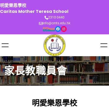
跳
明愛樂恩學校
至
Caritas Mother Teresa School
主
2310 0440
要
info@cmts.edu.hk
內
Facebook
Instagram
容
家長教職員會
明愛樂恩學校