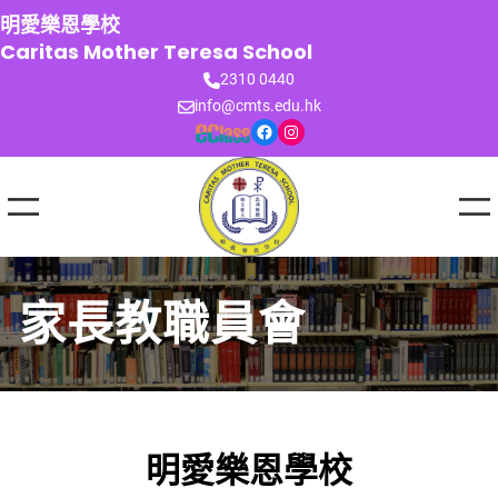
跳
明愛樂恩學校
至
Caritas Mother Teresa School
主
2310 0440
要
info@cmts.edu.hk
內
Facebook
Instagram
容
家長教職員會
明愛樂恩學校