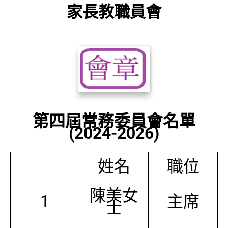
家長教職員會
第四屆常務委員會名單
(2024-2026)
姓名
職位
陳美女
1
主席
士