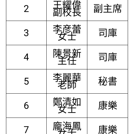
王耀偉
2
副主席
副校長
李彦蕾
3
司庫
女士
陳景新
4
司庫
主任
李麗華
5
秘書
老師
鄭清如
6
康樂
女士
龐海鳳
7
康樂
女士