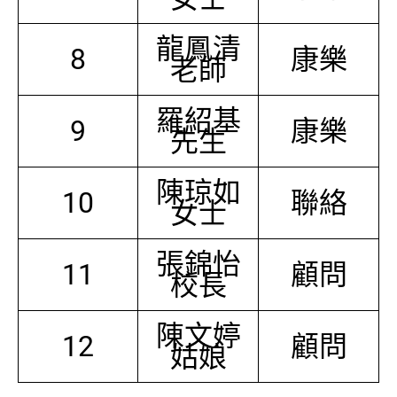
龍鳳清
8
康樂
老師
羅紹基
9
康樂
先生
陳琼如
10
聯絡
女士
張錦怡
11
顧問
校長
陳文婷
12
顧問
姑娘