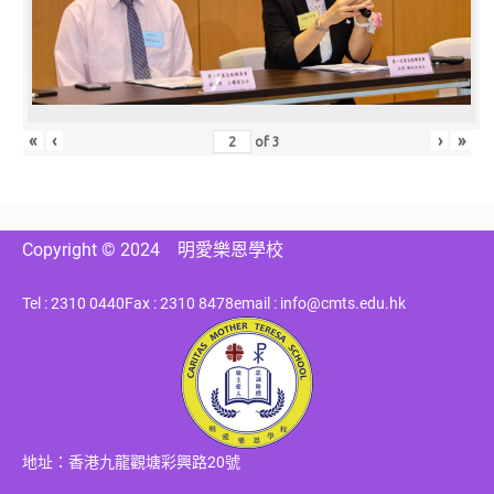
«
‹
›
»
of
3
Copyright © 2024
明愛樂恩學校
Tel : 2310 0440
Fax : 2310 8478
email : info@cmts.edu.hk
地址：香港九龍觀塘彩興路20號