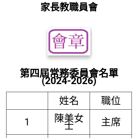
家長教職員會
第四屆常務委員會名單
(2024-2026)
姓名
職位
陳美女
1
主席
士