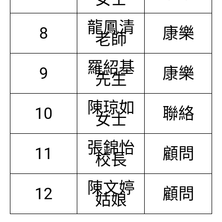
龍鳳清
8
康樂
老師
羅紹基
9
康樂
先生
陳琼如
10
聯絡
女士
張錦怡
11
顧問
校長
陳文婷
12
顧問
姑娘