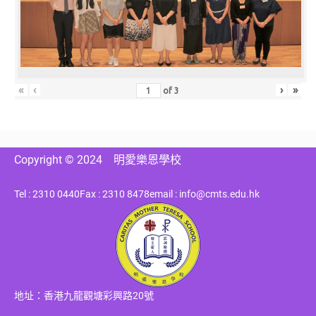
«
‹
›
»
of
3
Copyright © 2024
明愛樂恩學校
Tel : 2310 0440
Fax : 2310 8478
email : info@cmts.edu.hk
地址：香港九龍觀塘彩興路20號