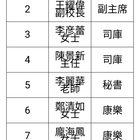
王耀偉
2
副主席
副校長
李彦蕾
3
司庫
女士
陳景新
4
司庫
主任
李麗華
5
秘書
老師
鄭清如
6
康樂
女士
龐海鳳
7
康樂
女士