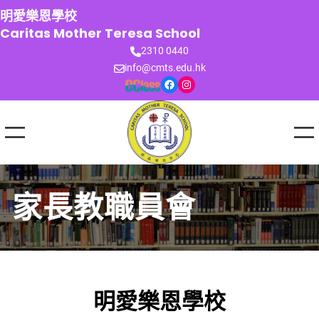
跳
明愛樂恩學校
至
Caritas Mother Teresa School
主
2310 0440
要
info@cmts.edu.hk
內
Facebook
Instagram
容
家長教職員會
明愛樂恩學校