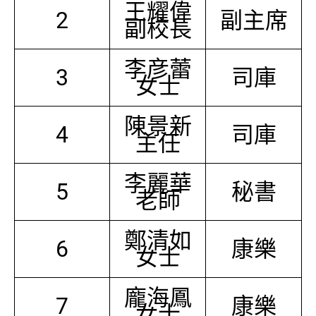
王耀偉
2
副主席
副校長
李彦蕾
3
司庫
女士
陳景新
4
司庫
主任
李麗華
5
秘書
老師
鄭清如
6
康樂
女士
龐海鳳
7
康樂
女士