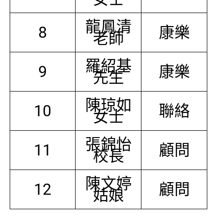
龍鳳清
8
康樂
老師
羅紹基
9
康樂
先生
陳琼如
10
聯絡
女士
張錦怡
11
顧問
校長
陳文婷
12
顧問
姑娘