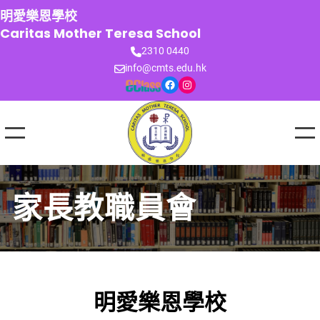
跳
明愛樂恩學校
至
Caritas Mother Teresa School
主
2310 0440
要
info@cmts.edu.hk
內
Facebook
Instagram
容
家長教職員會
明愛樂恩學校