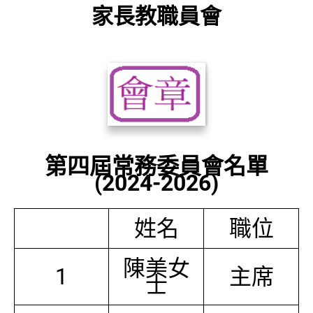
家長教職員會
第四屆常務委員會名單
(2024-2026)
姓名
職位
陳美女
1
主席
士