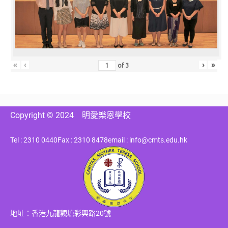
«
‹
›
»
of
3
Copyright © 2024
明愛樂恩學校
Tel : 2310 0440
Fax : 2310 8478
email : info@cmts.edu.hk
地址：香港九龍觀塘彩興路20號