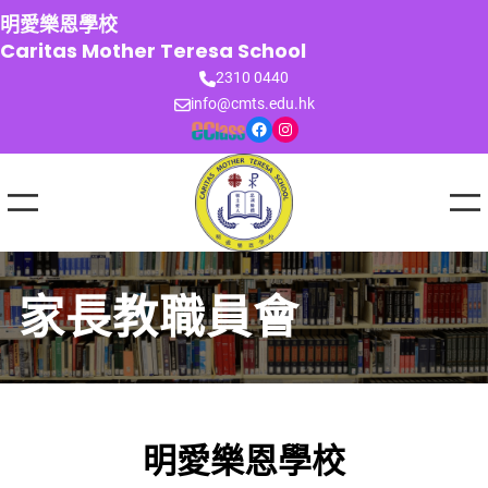
跳
明愛樂恩學校
至
Caritas Mother Teresa School
主
2310 0440
要
info@cmts.edu.hk
內
Facebook
Instagram
容
家長教職員會
明愛樂恩學校