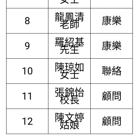
龍鳳清
8
康樂
老師
羅紹基
9
康樂
先生
陳琼如
10
聯絡
女士
張錦怡
11
顧問
校長
陳文婷
12
顧問
姑娘