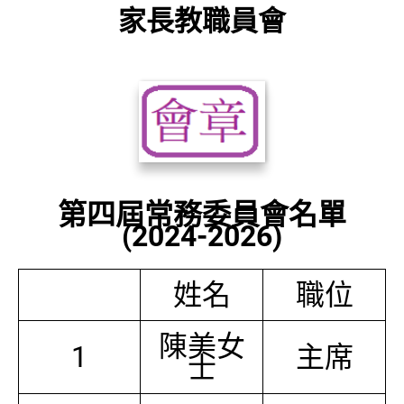
家長教職員會
第四屆常務委員會名單
(2024-2026)
姓名
職位
陳美女
1
主席
士