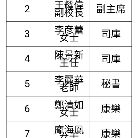
王耀偉
2
副主席
副校長
李彦蕾
3
司庫
女士
陳景新
4
司庫
主任
李麗華
5
秘書
老師
鄭清如
6
康樂
女士
龐海鳳
7
康樂
女士