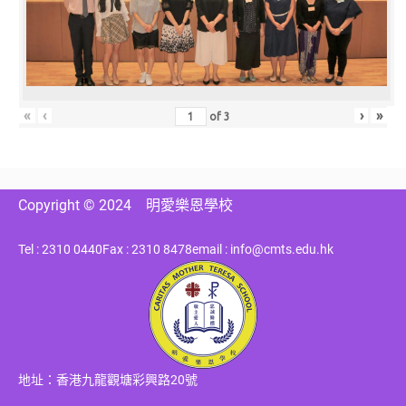
«
‹
›
»
of
3
Copyright © 2024
明愛樂恩學校
Tel : 2310 0440
Fax : 2310 8478
email : info@cmts.edu.hk
地址：香港九龍觀塘彩興路20號