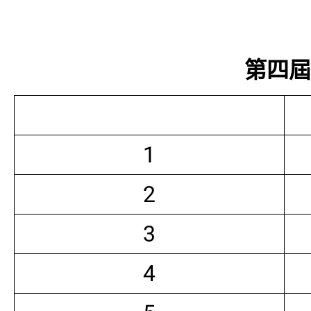
第四屆常
1
2
3
4