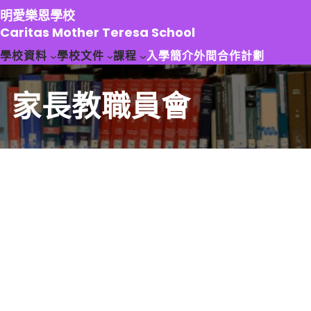
跳
明愛樂恩學校
至
Caritas Mother Teresa School
主
學校資料
學校文件
課程
入學簡介
外間合作計劃
要
內
容
家長教職員會