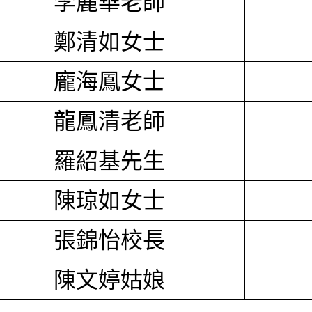
李麗華老師
鄭清如女士
龐海鳳女士
龍鳳清老師
羅紹基先生
陳琼如女士
張錦怡校長
陳文婷姑娘