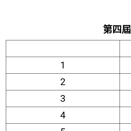
第四屆常
1
2
3
4