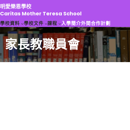
跳
明愛樂恩學校
至
Caritas Mother Teresa School
主
學校資料
學校文件
課程
入學簡介
外間合作計劃
要
內
容
家長教職員會