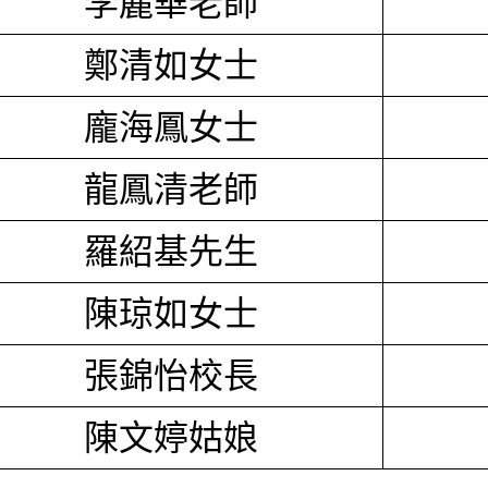
李麗華老師
鄭清如女士
龐海鳳女士
龍鳳清老師
羅紹基先生
陳琼如女士
張錦怡校長
陳文婷姑娘