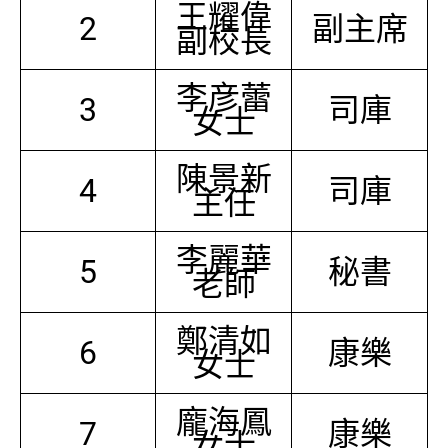
王耀偉
2
副主席
副校長
李彦蕾
3
司庫
女士
陳景新
4
司庫
主任
李麗華
5
秘書
老師
鄭清如
6
康樂
女士
龐海鳳
7
康樂
女士