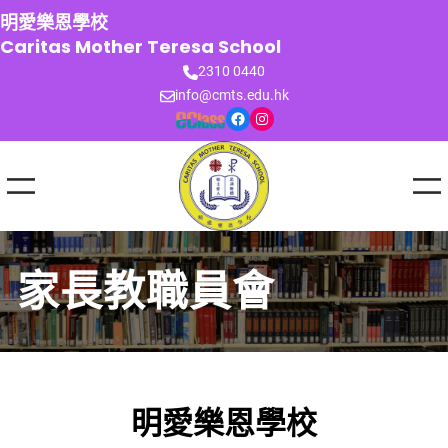
跳
明愛樂恩學校
至
Caritas Mother Teresa School
主
2310 0440
要
info@cmts.edu.hk
內
Facebook
Instagram
容
家長教職員會
明愛樂恩學校