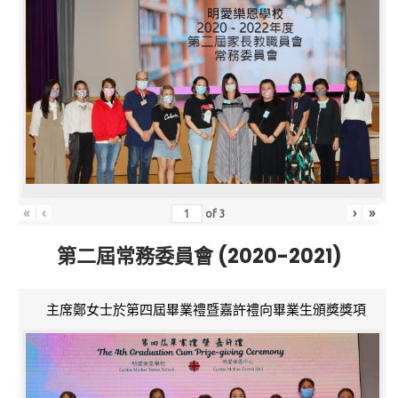
«
‹
›
»
of
3
第二屆常務委員會 (2020-2021)
主席鄭女士於第四屆畢業禮暨嘉許禮向畢業生頒獎獎項