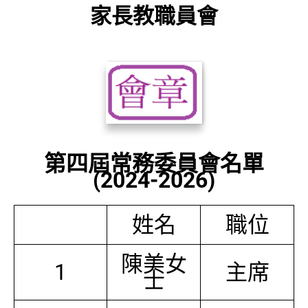
家長教職員會
第四屆常務委員會名單
(2024-2026)
姓名
職位
陳美女
1
主席
士