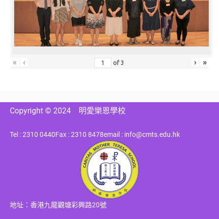
«
‹
›
»
of
3
Copyright © 2024
明愛樂恩學校
Tel : 2310 0440
Fax : 2310 8478
email : info@cmts.edu.hk
地址：香港九龍觀塘彩興路20號