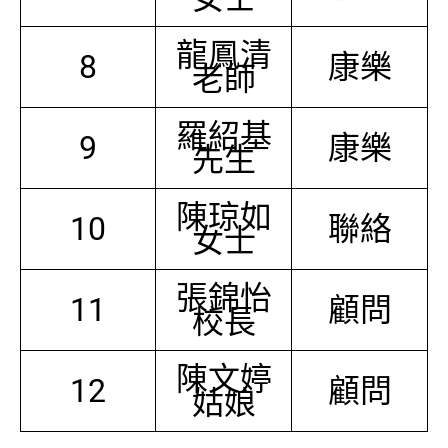
龍鳳清
8
康樂
老師
羅紹基
9
康樂
先生
陳琼如
10
聯絡
女士
張錦怡
11
顧問
校長
陳文婷
12
顧問
姑娘