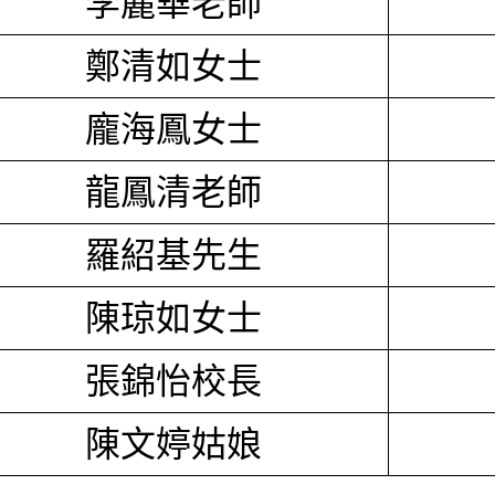
李麗華老師
鄭清如女士
龐海鳳女士
龍鳳清老師
羅紹基先生
陳琼如女士
張錦怡校長
陳文婷姑娘