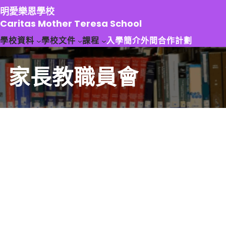
跳
明愛樂恩學校
至
Caritas Mother Teresa School
主
學校資料
學校文件
課程
入學簡介
外間合作計劃
要
內
容
家長教職員會