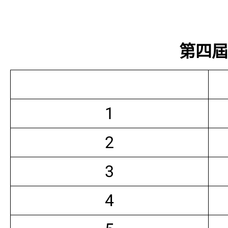
第四屆常
1
2
3
4