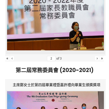
«
‹
›
»
of
3
第二屆常務委員會 (2020-2021)
主席鄭女士於第四屆畢業禮暨嘉許禮向畢業生頒獎獎項