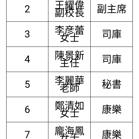
王耀偉
2
副主席
副校長
李彦蕾
3
司庫
女士
陳景新
4
司庫
主任
李麗華
5
秘書
老師
鄭清如
6
康樂
女士
龐海鳳
7
康樂
女士