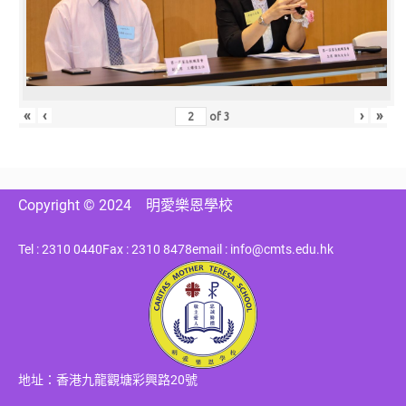
«
‹
›
»
of
3
Copyright © 2024
明愛樂恩學校
Tel : 2310 0440
Fax : 2310 8478
email : info@cmts.edu.hk
地址：香港九龍觀塘彩興路20號