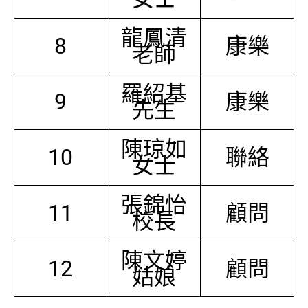
龍鳳清
8
康樂
老師
羅紹基
9
康樂
先生
陳琼如
10
聯絡
女士
張錦怡
11
顧問
校長
陳文婷
12
顧問
姑娘