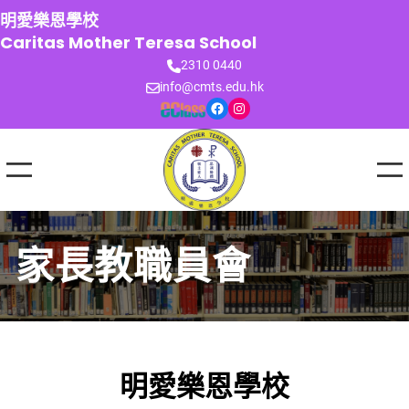
跳
明愛樂恩學校
至
Caritas Mother Teresa School
主
2310 0440
要
info@cmts.edu.hk
內
Facebook
Instagram
容
家長教職員會
明愛樂恩學校