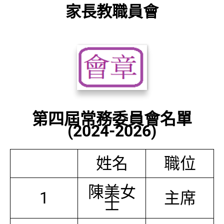
家長教職員會
第四屆常務委員會名單
(2024-2026)
姓名
職位
陳美女
1
主席
士