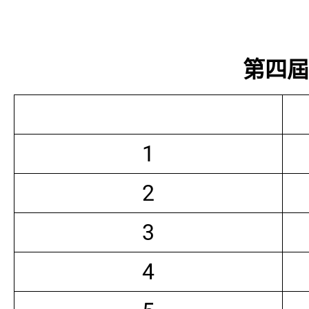
第四屆常
1
2
3
4