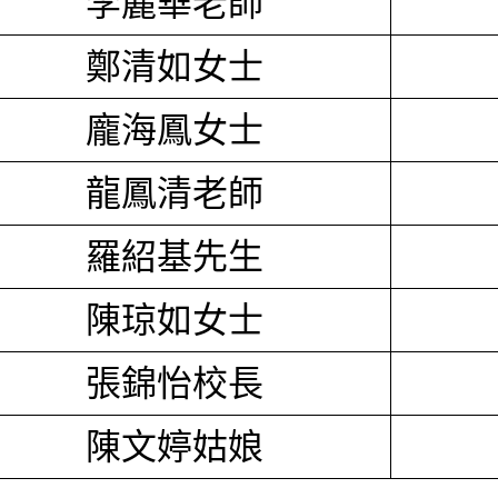
李麗華老師
鄭清如女士
龐海鳳女士
龍鳳清老師
羅紹基先生
陳琼如女士
張錦怡校長
陳文婷姑娘