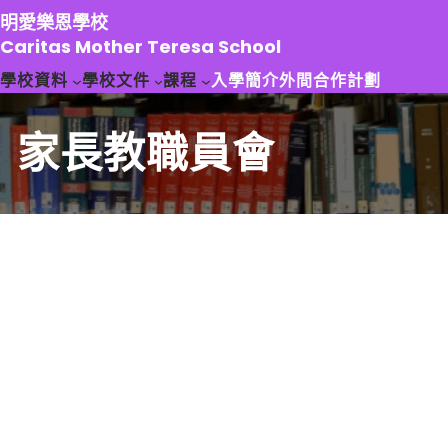
跳
明愛樂恩學校
至
Caritas Mother Teresa School
主
學校資料
學校文件
課程
入學簡介
外間合作計劃
要
內
容
家長教職員會