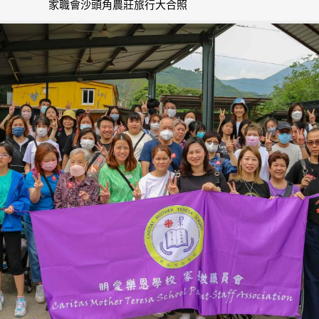
家職會沙頭角農莊旅行大合照