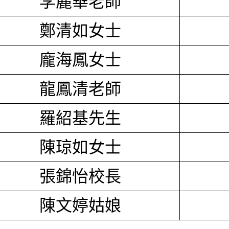
李麗華老師
鄭清如女士
龐海鳳女士
龍鳳清老師
羅紹基先生
陳琼如女士
張錦怡校長
陳文婷姑娘