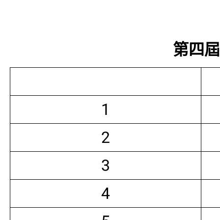
第四屆常
1
2
3
4