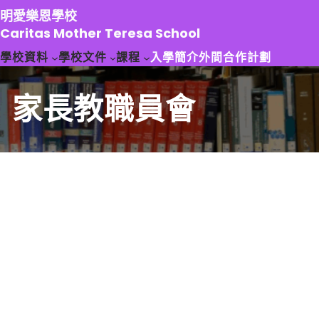
跳
明愛樂恩學校
至
Caritas Mother Teresa School
主
學校資料
學校文件
課程
入學簡介
外間合作計劃
要
內
容
家長教職員會