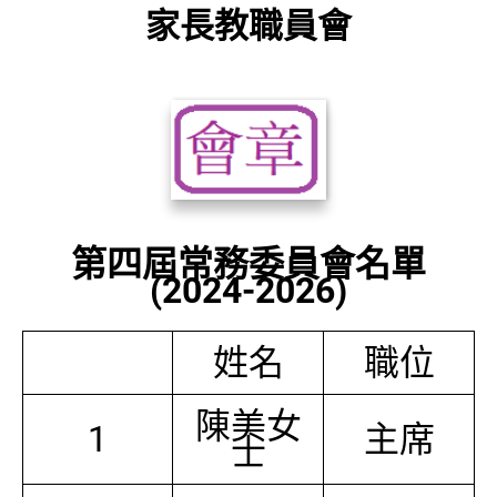
家長教職員會
第四屆常務委員會名單
(2024-2026)
姓名
職位
陳美女
1
主席
士