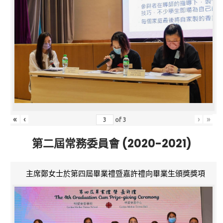
«
‹
›
»
of
3
第二屆常務委員會 (2020-2021)
主席鄭女士於第四屆畢業禮暨嘉許禮向畢業生頒獎獎項