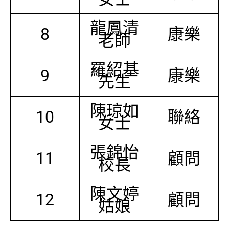
龍鳳清
8
康樂
老師
羅紹基
9
康樂
先生
陳琼如
10
聯絡
女士
張錦怡
11
顧問
校長
陳文婷
12
顧問
姑娘