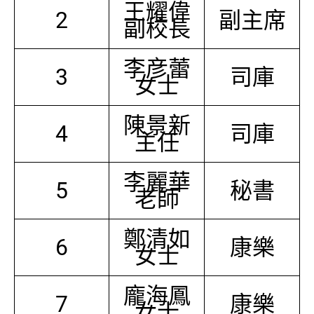
王耀偉
2
副主席
副校長
李彦蕾
3
司庫
女士
陳景新
4
司庫
主任
李麗華
5
秘書
老師
鄭清如
6
康樂
女士
龐海鳳
7
康樂
女士