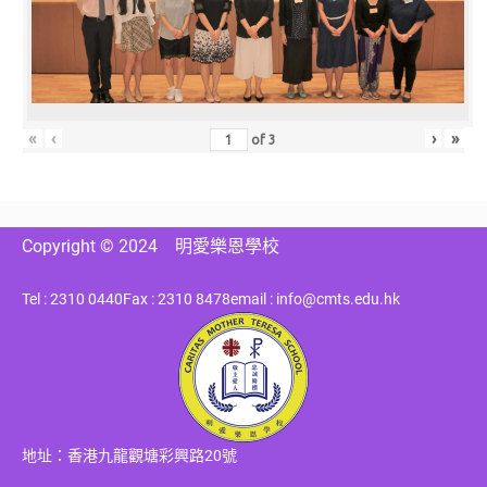
«
‹
›
»
of
3
Copyright © 2024
明愛樂恩學校
Tel : 2310 0440
Fax : 2310 8478
email : info@cmts.edu.hk
地址：香港九龍觀塘彩興路20號