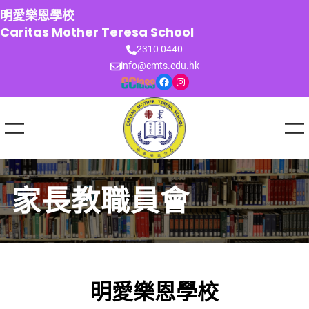
跳
明愛樂恩學校
至
Caritas Mother Teresa School
主
2310 0440
要
info@cmts.edu.hk
內
Facebook
Instagram
容
家長教職員會
明愛樂恩學校