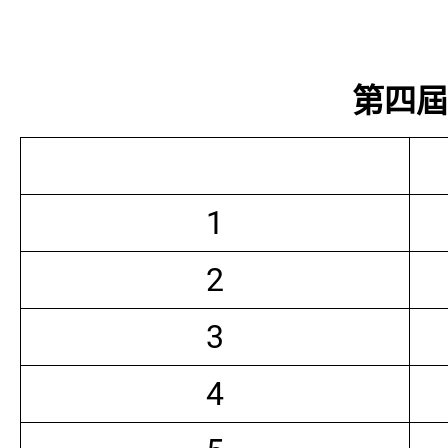
第四屆常
1
2
3
4