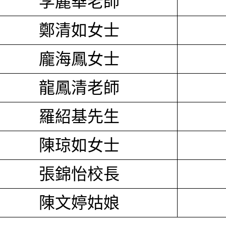
李麗華老師
鄭清如女士
龐海鳳女士
龍鳳清老師
羅紹基先生
陳琼如女士
張錦怡校長
陳文婷姑娘