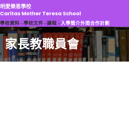
跳
明愛樂恩學校
至
Caritas Mother Teresa School
主
學校資料
學校文件
課程
入學簡介
外間合作計劃
要
內
容
家長教職員會