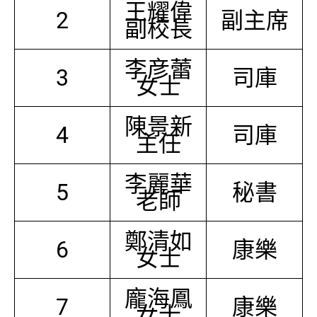
王耀偉
2
副主席
副校長
李彦蕾
3
司庫
女士
陳景新
4
司庫
主任
李麗華
5
秘書
老師
鄭清如
6
康樂
女士
龐海鳳
7
康樂
女士