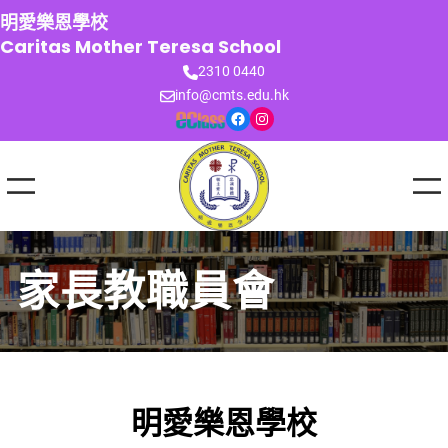
跳
明愛樂恩學校
至
Caritas Mother Teresa School
主
2310 0440
要
info@cmts.edu.hk
內
Facebook
Instagram
容
家長教職員會
明愛樂恩學校