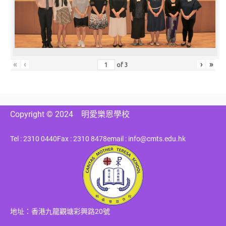
«
‹
›
»
of
3
Copyright © 2024
明愛樂恩學校
Tel : 2310 0440
Fax : 2310 8478
email : info@cmts.edu.hk
地址：香港九龍觀塘彩興路20號