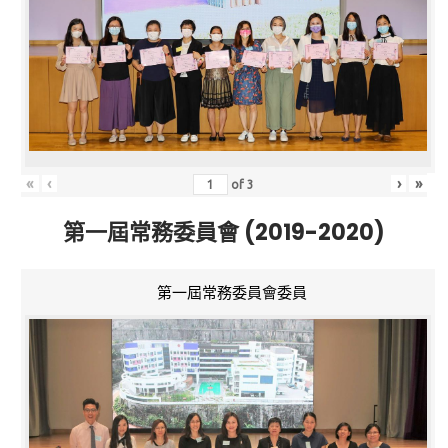
«
‹
›
»
of
3
第一屆常務委員會 (2019-2020)
第一屆常務委員會委員