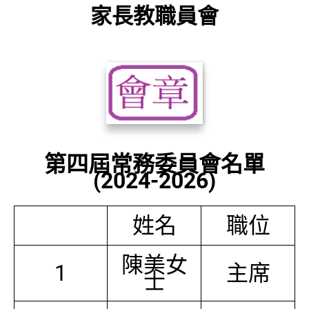
家長教職員會
第四屆常務委員會名單
(2024-2026)
姓名
職位
陳美女
1
主席
士