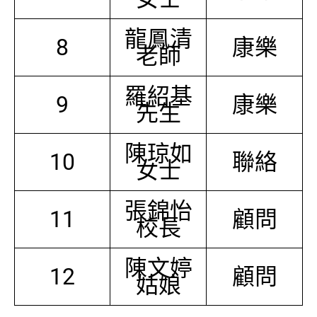
龍鳳清
8
康樂
老師
羅紹基
9
康樂
先生
陳琼如
10
聯絡
女士
張錦怡
11
顧問
校長
陳文婷
12
顧問
姑娘