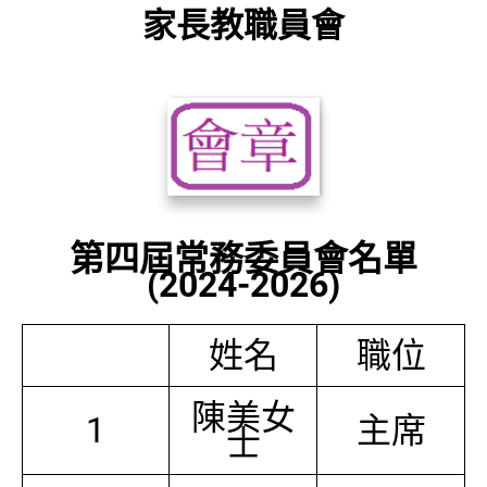
家長教職員會
第四屆常務委員會名單
(2024-2026)
姓名
職位
陳美女
1
主席
士