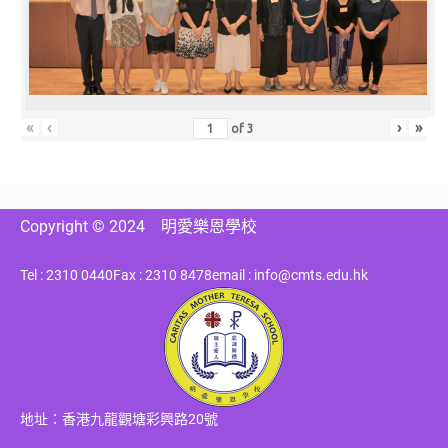
«
‹
›
»
of
3
Copyright © 2024
明愛樂恩學校
Tel : 2310 0440
Fax : 2310 8478
email : info@cmts.edu.hk
地址：香港九龍觀塘彩興路20號