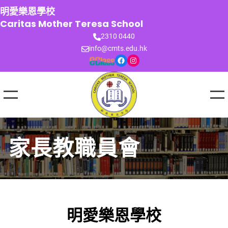
跳
明愛樂恩學校
至
Caritas Mother Teresa School
主
2310 0440
要
info@cmts.edu.hk
內
Facebook
Instagram
容
家長教職員會
明愛樂恩學校