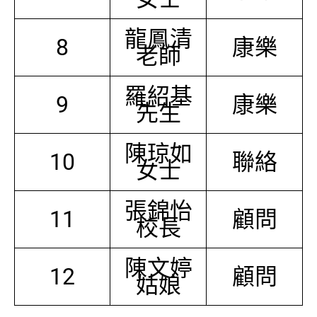
龍鳳清
8
康樂
老師
羅紹基
9
康樂
先生
陳琼如
10
聯絡
女士
張錦怡
11
顧問
校長
陳文婷
12
顧問
姑娘