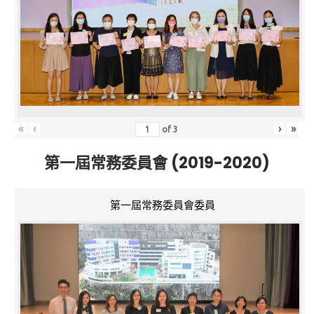
«
‹
›
»
of
3
第一屆常務委員會 (2019-2020)
第一屆常務委員會委員