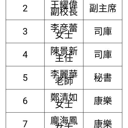
王耀偉
2
副主席
副校長
李彦蕾
3
司庫
女士
陳景新
4
司庫
主任
李麗華
5
秘書
老師
鄭清如
6
康樂
女士
龐海鳳
7
康樂
女士