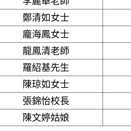
李麗華老師
鄭清如女士
龐海鳳女士
龍鳳清老師
羅紹基先生
陳琼如女士
張錦怡校長
陳文婷姑娘