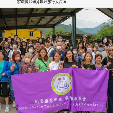
家職會沙頭角農莊旅行大合照