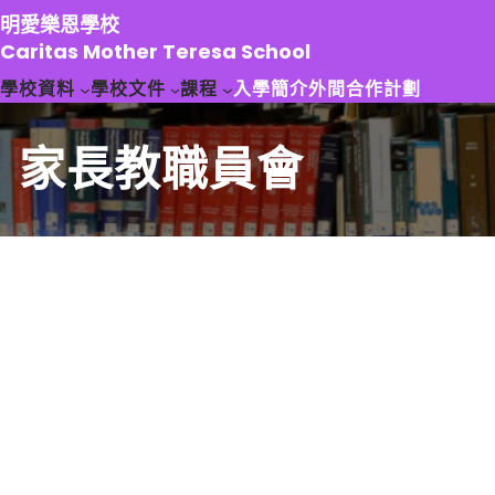
跳
明愛樂恩學校
至
Caritas Mother Teresa School
主
學校資料
學校文件
課程
入學簡介
外間合作計劃
要
內
容
家長教職員會