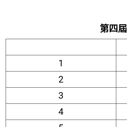
第四屆常
1
2
3
4