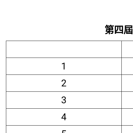
第四屆常
1
2
3
4