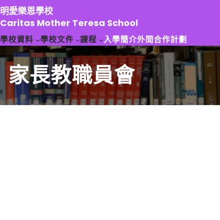
跳
明愛樂恩學校
至
Caritas Mother Teresa School
主
學校資料
學校文件
課程
入學簡介
外間合作計劃
要
內
容
家長教職員會