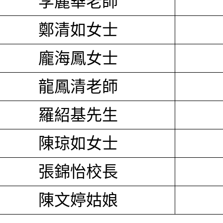
李麗華老師
鄭清如女士
龐海鳳女士
龍鳳清老師
羅紹基先生
陳琼如女士
張錦怡校長
陳文婷姑娘