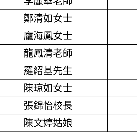
李麗華老師
鄭清如女士
龐海鳳女士
龍鳳清老師
羅紹基先生
陳琼如女士
張錦怡校長
陳文婷姑娘