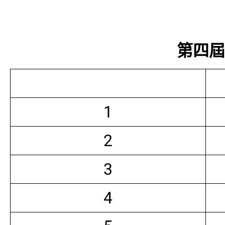
第四屆常
1
2
3
4