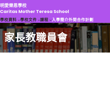
跳
明愛樂恩學校
至
Caritas Mother Teresa School
主
學校資料
學校文件
課程
入學簡介
外間合作計劃
要
內
容
家長教職員會