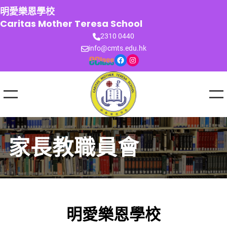
跳
明愛樂恩學校
至
Caritas Mother Teresa School
主
2310 0440
要
info@cmts.edu.hk
內
Facebook
Instagram
容
家長教職員會
明愛樂恩學校