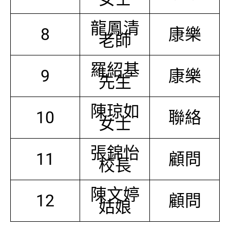
龍鳳清
8
康樂
老師
羅紹基
9
康樂
先生
陳琼如
10
聯絡
女士
張錦怡
11
顧問
校長
陳文婷
12
顧問
姑娘