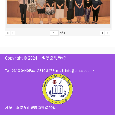
«
‹
›
»
of
3
Copyright © 2024
明愛樂恩學校
Tel : 2310 0440
Fax : 2310 8478
email : info@cmts.edu.hk
地址：香港九龍觀塘彩興路20號