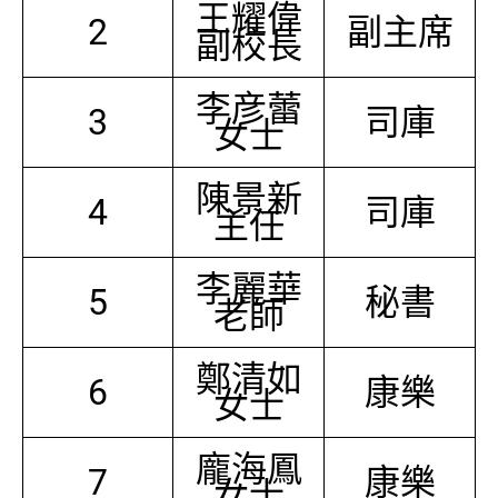
王耀偉
2
副主席
副校長
李彦蕾
3
司庫
女士
陳景新
4
司庫
主任
李麗華
5
秘書
老師
鄭清如
6
康樂
女士
龐海鳳
7
康樂
女士