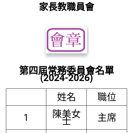
家長教職員會
第四屆常務委員會名單
(2024-2026)
姓名
職位
陳美女
1
主席
士