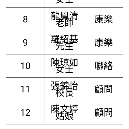
龍鳳清
8
康樂
老師
羅紹基
9
康樂
先生
陳琼如
10
聯絡
女士
張錦怡
11
顧問
校長
陳文婷
12
顧問
姑娘