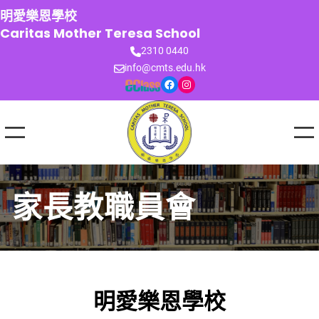
跳
明愛樂恩學校
至
Caritas Mother Teresa School
主
2310 0440
要
info@cmts.edu.hk
內
Facebook
Instagram
容
家長教職員會
明愛樂恩學校