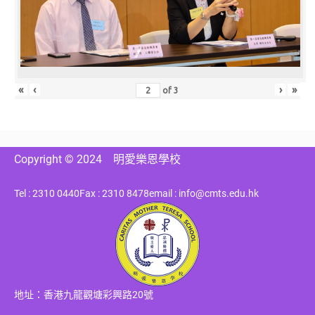
«
‹
›
»
of
3
Copyright © 2024
明愛樂恩學校
Tel : 2310 0440
Fax : 2310 8478
email : info@cmts.edu.hk
地址：香港九龍觀塘彩興路20號