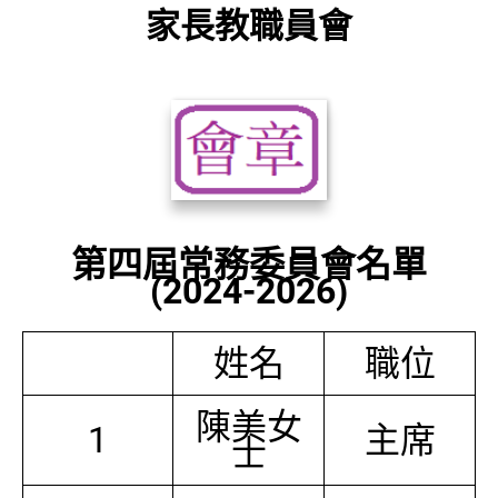
家長教職員會
第四屆常務委員會名單
(2024-2026)
姓名
職位
陳美女
1
主席
士