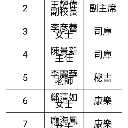
王耀偉
2
副主席
副校長
李彦蕾
3
司庫
女士
陳景新
4
司庫
主任
李麗華
5
秘書
老師
鄭清如
6
康樂
女士
龐海鳳
7
康樂
女士