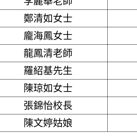
李麗華老師
鄭清如女士
龐海鳳女士
龍鳳清老師
羅紹基先生
陳琼如女士
張錦怡校長
陳文婷姑娘