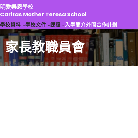
跳
明愛樂恩學校
至
Caritas Mother Teresa School
主
學校資料
學校文件
課程
入學簡介
外間合作計劃
要
內
容
家長教職員會