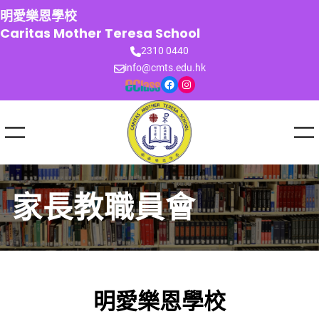
跳
明愛樂恩學校
至
Caritas Mother Teresa School
主
2310 0440
要
info@cmts.edu.hk
內
Facebook
Instagram
容
家長教職員會
明愛樂恩學校