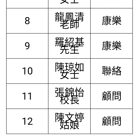
龍鳳清
8
康樂
老師
羅紹基
9
康樂
先生
陳琼如
10
聯絡
女士
張錦怡
11
顧問
校長
陳文婷
12
顧問
姑娘