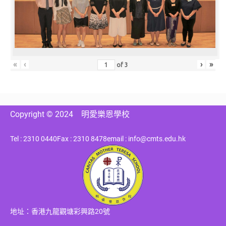
«
‹
›
»
of
3
Copyright © 2024
明愛樂恩學校
Tel : 2310 0440
Fax : 2310 8478
email : info@cmts.edu.hk
地址：香港九龍觀塘彩興路20號