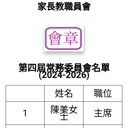
家長教職員會
第四屆常務委員會名單
(2024-2026)
姓名
職位
陳美女
1
主席
士