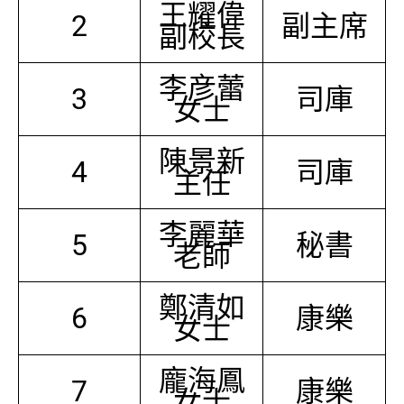
王耀偉
2
副主席
副校長
李彦蕾
3
司庫
女士
陳景新
4
司庫
主任
李麗華
5
秘書
老師
鄭清如
6
康樂
女士
龐海鳳
7
康樂
女士