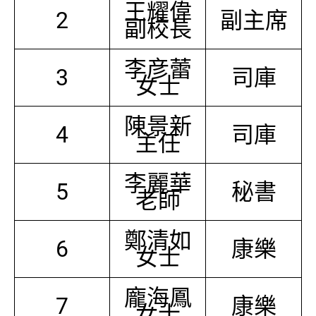
王耀偉
2
副主席
副校長
李彦蕾
3
司庫
女士
陳景新
4
司庫
主任
李麗華
5
秘書
老師
鄭清如
6
康樂
女士
龐海鳳
7
康樂
女士