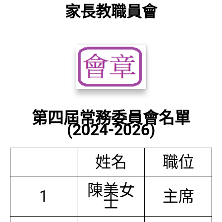
家長教職員會
第四屆常務委員會名單
(2024-2026)
姓名
職位
陳美女
1
主席
士