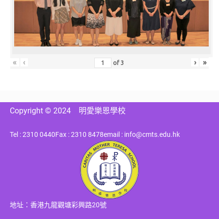
«
‹
›
»
of
3
Copyright © 2024
明愛樂恩學校
Tel : 2310 0440
Fax : 2310 8478
email : info@cmts.edu.hk
地址：香港九龍觀塘彩興路20號