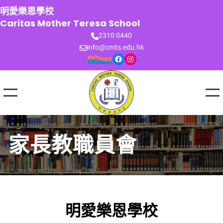
跳
明愛樂恩學校
至
Caritas Mother Teresa School
主
2310 0440
要
info@cmts.edu.hk
內
Facebook
Instagram
容
家長教職員會
明愛樂恩學校