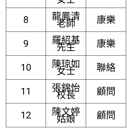
龍鳳清
8
康樂
老師
羅紹基
9
康樂
先生
陳琼如
10
聯絡
女士
張錦怡
11
顧問
校長
陳文婷
12
顧問
姑娘