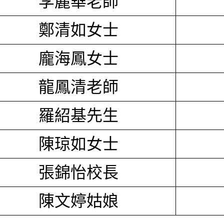
李麗華老師
鄭清如女士
龐海鳳女士
龍鳳清老師
羅紹基先生
陳琼如女士
張錦怡校長
陳文婷姑娘