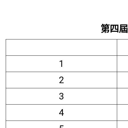
第四屆常
1
2
3
4