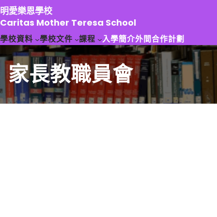
跳
明愛樂恩學校
至
Caritas Mother Teresa School
主
學校資料
學校文件
課程
入學簡介
外間合作計劃
要
內
容
家長教職員會