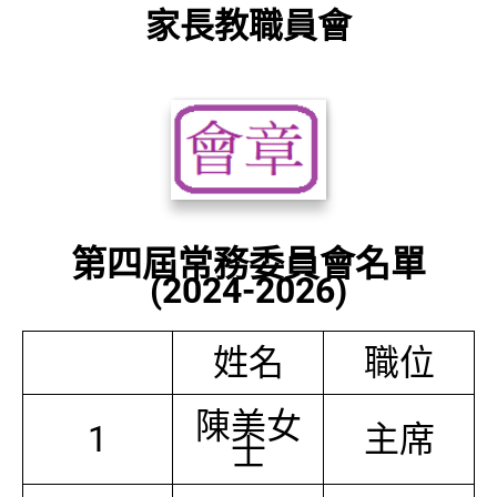
家長教職員會
第四屆常務委員會名單
(2024-2026)
姓名
職位
陳美女
1
主席
士