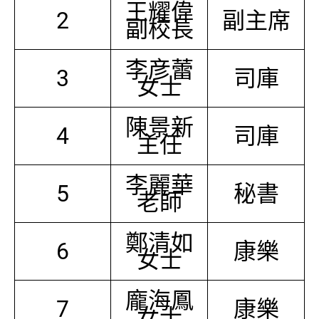
王耀偉
2
副主席
副校長
李彦蕾
3
司庫
女士
陳景新
4
司庫
主任
李麗華
5
秘書
老師
鄭清如
6
康樂
女士
龐海鳳
7
康樂
女士