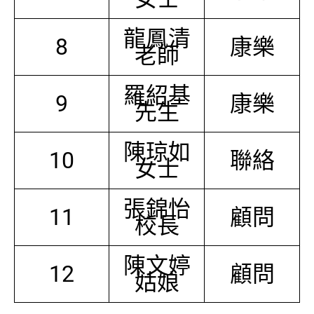
龍鳳清
8
康樂
老師
羅紹基
9
康樂
先生
陳琼如
10
聯絡
女士
張錦怡
11
顧問
校長
陳文婷
12
顧問
姑娘