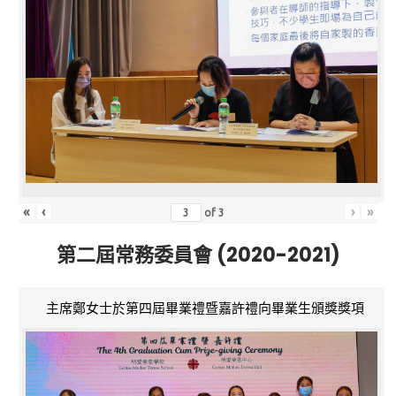
«
‹
›
»
of
3
第二屆常務委員會 (2020-2021)
主席鄭女士於第四屆畢業禮暨嘉許禮向畢業生頒獎獎項