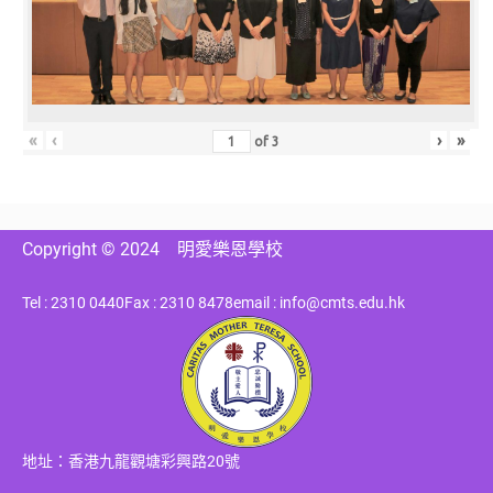
«
‹
›
»
of
3
Copyright © 2024
明愛樂恩學校
Tel : 2310 0440
Fax : 2310 8478
email : info@cmts.edu.hk
地址：香港九龍觀塘彩興路20號