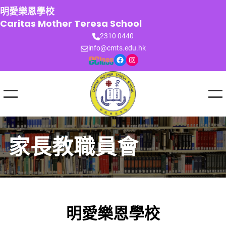
跳
明愛樂恩學校
至
Caritas Mother Teresa School
主
2310 0440
要
info@cmts.edu.hk
內
Facebook
Instagram
容
家長教職員會
明愛樂恩學校