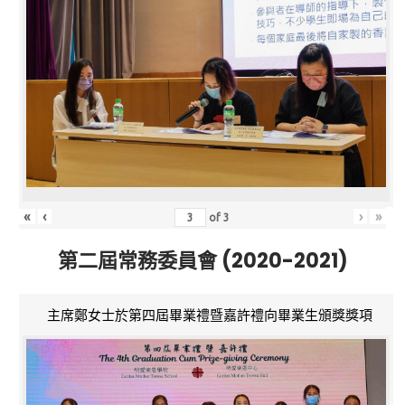
«
‹
›
»
of
3
第二屆常務委員會 (2020-2021)
主席鄭女士於第四屆畢業禮暨嘉許禮向畢業生頒獎獎項