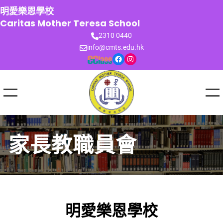
跳
明愛樂恩學校
至
Caritas Mother Teresa School
主
2310 0440
要
info@cmts.edu.hk
內
Facebook
Instagram
容
家長教職員會
明愛樂恩學校