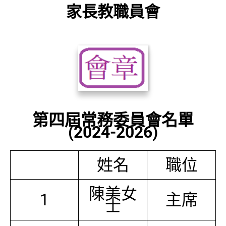
家長教職員會
第四屆常務委員會名單
(2024-2026)
姓名
職位
陳美女
1
主席
士