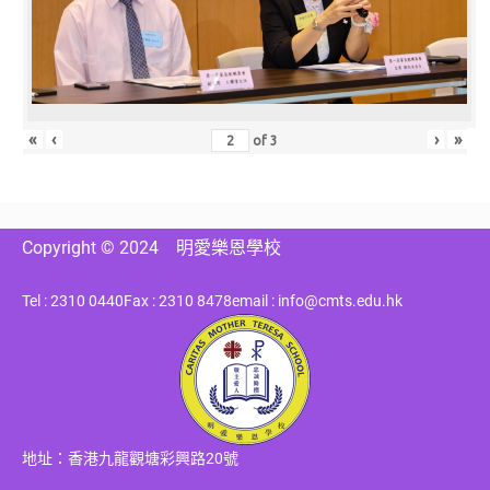
«
‹
›
»
of
3
Copyright © 2024
明愛樂恩學校
Tel : 2310 0440
Fax : 2310 8478
email : info@cmts.edu.hk
地址：香港九龍觀塘彩興路20號