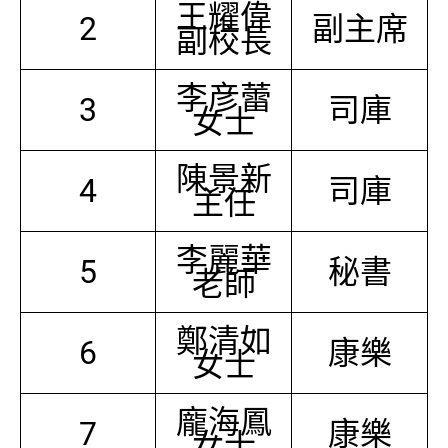
王耀偉
2
副主席
副校長
李彦蕾
3
司庫
女士
陳景新
4
司庫
主任
李麗華
5
秘書
老師
鄭清如
6
康樂
女士
龐海鳳
7
康樂
女士