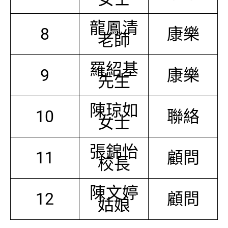
龍鳳清
8
康樂
老師
羅紹基
9
康樂
先生
陳琼如
10
聯絡
女士
張錦怡
11
顧問
校長
陳文婷
12
顧問
姑娘