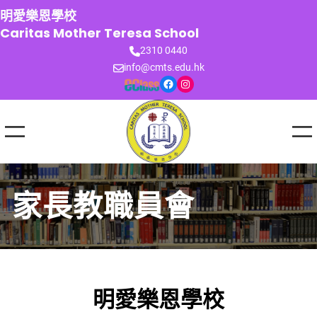
跳
明愛樂恩學校
至
Caritas Mother Teresa School
主
2310 0440
要
info@cmts.edu.hk
內
Facebook
Instagram
容
家長教職員會
明愛樂恩學校