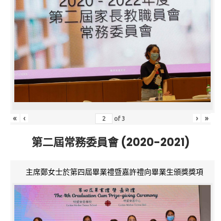
«
‹
›
»
of
3
第二屆常務委員會 (2020-2021)
主席鄭女士於第四屆畢業禮暨嘉許禮向畢業生頒獎獎項