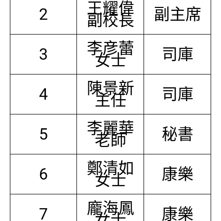
王耀偉
2
副主席
副校長
李彦蕾
3
司庫
女士
陳景新
4
司庫
主任
李麗華
5
秘書
老師
鄭清如
6
康樂
女士
龐海鳳
7
康樂
女士