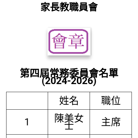
家長教職員會
第四屆常務委員會名單
(2024-2026)
姓名
職位
陳美女
1
主席
士