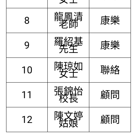
龍鳳清
8
康樂
老師
羅紹基
9
康樂
先生
陳琼如
10
聯絡
女士
張錦怡
11
顧問
校長
陳文婷
12
顧問
姑娘