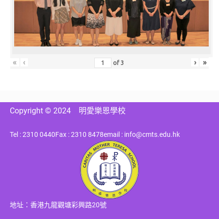
«
‹
›
»
of
3
Copyright © 2024
明愛樂恩學校
Tel : 2310 0440
Fax : 2310 8478
email : info@cmts.edu.hk
地址：香港九龍觀塘彩興路20號