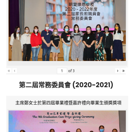
«
‹
›
»
of
3
第二屆常務委員會 (2020-2021)
主席鄭女士於第四屆畢業禮暨嘉許禮向畢業生頒獎獎項