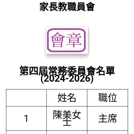
家長教職員會
第四屆常務委員會名單
(2024-2026)
姓名
職位
陳美女
1
主席
士