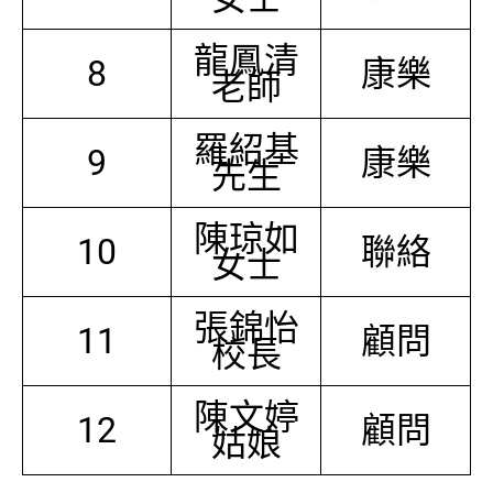
龍鳳清
8
康樂
老師
羅紹基
9
康樂
先生
陳琼如
10
聯絡
女士
張錦怡
11
顧問
校長
陳文婷
12
顧問
姑娘