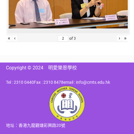
«
‹
›
»
of
3
Copyright © 2024
明愛樂恩學校
Tel : 2310 0440
Fax : 2310 8478
email : info@cmts.edu.hk
地址：香港九龍觀塘彩興路20號