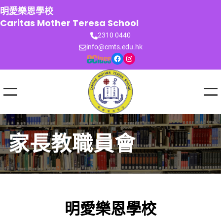
跳
明愛樂恩學校
至
Caritas Mother Teresa School
主
2310 0440
要
info@cmts.edu.hk
內
Facebook
Instagram
容
家長教職員會
明愛樂恩學校