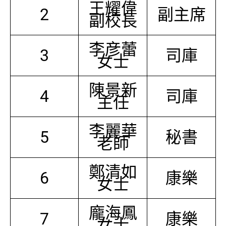
王耀偉
2
副主席
副校長
李彦蕾
3
司庫
女士
陳景新
4
司庫
主任
李麗華
5
秘書
老師
鄭清如
6
康樂
女士
龐海鳳
7
康樂
女士