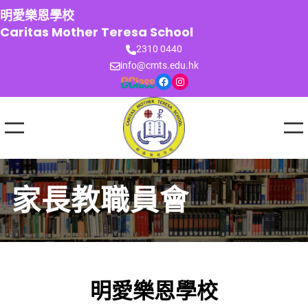
跳
明愛樂恩學校
至
Caritas Mother Teresa School
主
2310 0440
要
info@cmts.edu.hk
內
Facebook
Instagram
容
家長教職員會
明愛樂恩學校