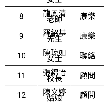
龍鳳清
8
康樂
老師
羅紹基
9
康樂
先生
陳琼如
10
聯絡
女士
張錦怡
11
顧問
校長
陳文婷
12
顧問
姑娘