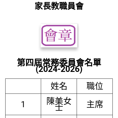
家長教職員會
第四屆常務委員會名單
(2024-2026)
姓名
職位
陳美女
1
主席
士