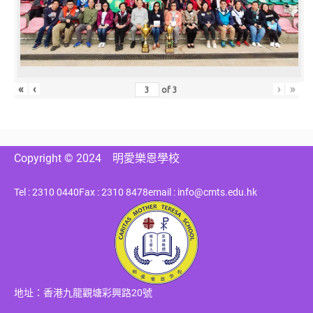
«
‹
›
»
of
3
Copyright © 2024
明愛樂恩學校
Tel : 2310 0440
Fax : 2310 8478
email : info@cmts.edu.hk
地址：香港九龍觀塘彩興路20號