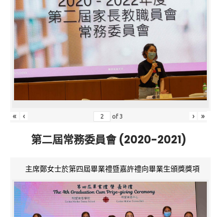
«
‹
›
»
of
3
第二屆常務委員會 (2020-2021)
主席鄭女士於第四屆畢業禮暨嘉許禮向畢業生頒獎獎項