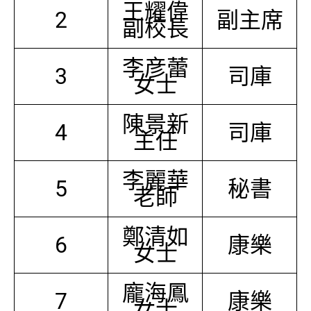
王耀偉
2
副主席
副校長
李彦蕾
3
司庫
女士
陳景新
4
司庫
主任
李麗華
5
秘書
老師
鄭清如
6
康樂
女士
龐海鳳
7
康樂
女士