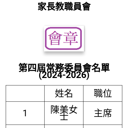
家長教職員會
第四屆常務委員會名單
(2024-2026)
姓名
職位
陳美女
1
主席
士