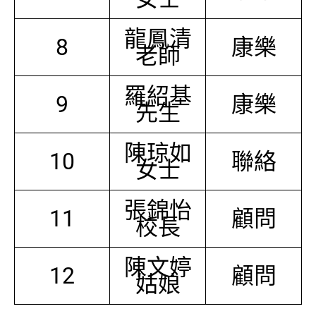
龍鳳清
8
康樂
老師
羅紹基
9
康樂
先生
陳琼如
10
聯絡
女士
張錦怡
11
顧問
校長
陳文婷
12
顧問
姑娘