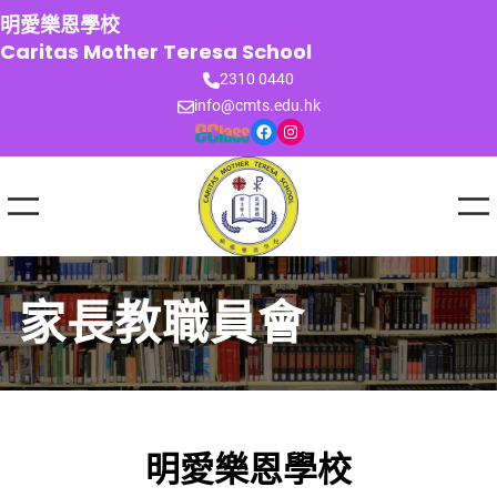
跳
明愛樂恩學校
至
Caritas Mother Teresa School
主
2310 0440
要
info@cmts.edu.hk
內
Facebook
Instagram
容
家長教職員會
明愛樂恩學校