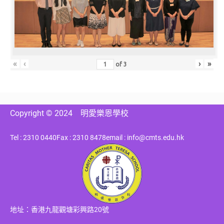
«
‹
›
»
of
3
Copyright © 2024
明愛樂恩學校
Tel : 2310 0440
Fax : 2310 8478
email : info@cmts.edu.hk
地址：香港九龍觀塘彩興路20號