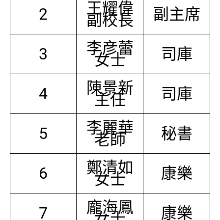
王耀偉
2
副主席
副校長
李彦蕾
3
司庫
女士
陳景新
4
司庫
主任
李麗華
5
秘書
老師
鄭清如
6
康樂
女士
龐海鳳
7
康樂
女士