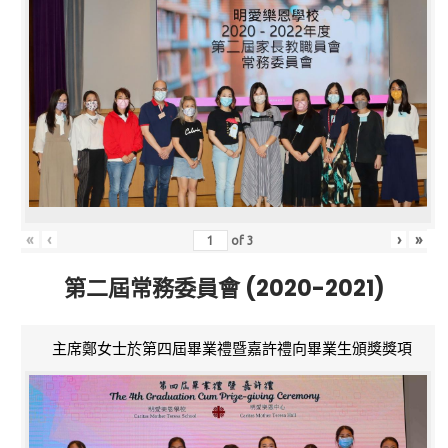
«
‹
›
»
of
3
第二屆常務委員會 (2020-2021)
主席鄭女士於第四屆畢業禮暨嘉許禮向畢業生頒獎獎項