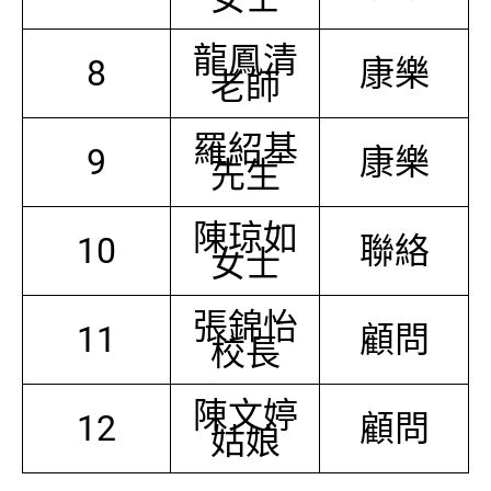
龍鳳清
8
康樂
老師
羅紹基
9
康樂
先生
陳琼如
10
聯絡
女士
張錦怡
11
顧問
校長
陳文婷
12
顧問
姑娘