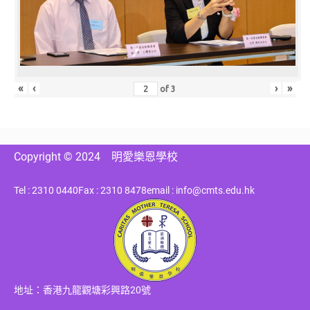
«
‹
›
»
of
3
Copyright © 2024
明愛樂恩學校
Tel : 2310 0440
Fax : 2310 8478
email : info@cmts.edu.hk
地址：香港九龍觀塘彩興路20號