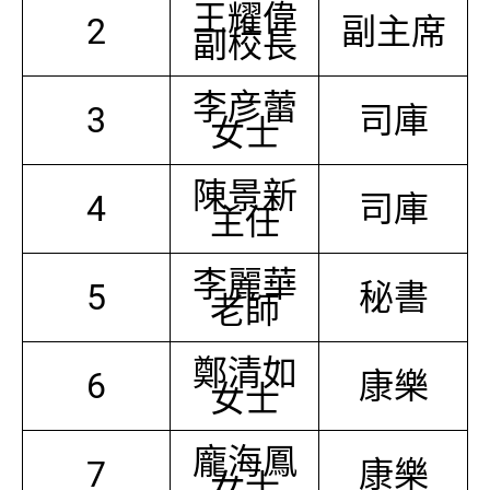
王耀偉
2
副主席
副校長
李彦蕾
3
司庫
女士
陳景新
4
司庫
主任
李麗華
5
秘書
老師
鄭清如
6
康樂
女士
龐海鳳
7
康樂
女士