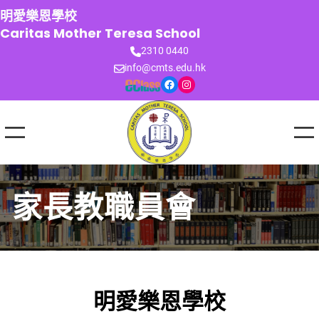
跳
明愛樂恩學校
至
Caritas Mother Teresa School
主
2310 0440
要
info@cmts.edu.hk
內
Facebook
Instagram
容
家長教職員會
明愛樂恩學校