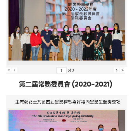
«
‹
›
»
of
3
第二屆常務委員會 (2020-2021)
主席鄭女士於第四屆畢業禮暨嘉許禮向畢業生頒獎獎項