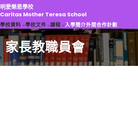
跳
明愛樂恩學校
至
Caritas Mother Teresa School
主
學校資料
學校文件
課程
入學簡介
外間合作計劃
要
內
容
家長教職員會