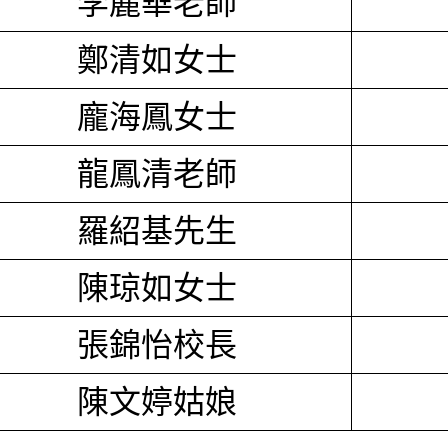
李麗華老師
鄭清如女士
龐海鳳女士
龍鳳清老師
羅紹基先生
陳琼如女士
張錦怡校長
陳文婷姑娘