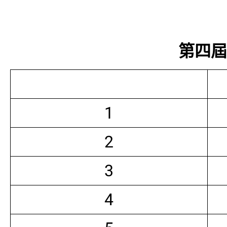
第四屆常
1
2
3
4