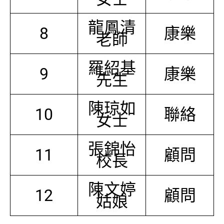
龍鳳清
8
康樂
老師
羅紹基
9
康樂
先生
陳琼如
10
聯絡
女士
張錦怡
11
顧問
校長
陳文婷
12
顧問
姑娘