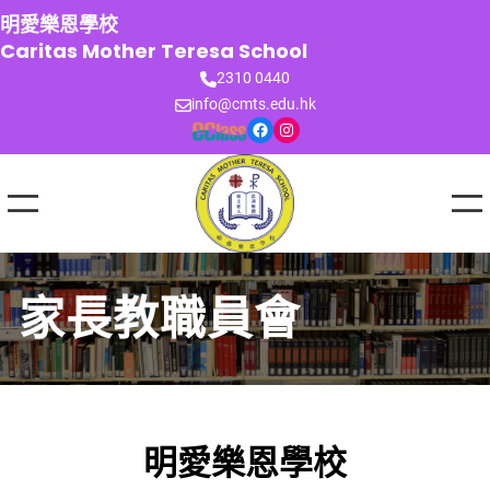
跳
明愛樂恩學校
至
Caritas Mother Teresa School
主
2310 0440
要
info@cmts.edu.hk
內
Facebook
Instagram
容
家長教職員會
明愛樂恩學校