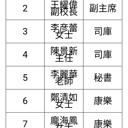
王耀偉
2
副主席
副校長
李彦蕾
3
司庫
女士
陳景新
4
司庫
主任
李麗華
5
秘書
老師
鄭清如
6
康樂
女士
龐海鳳
7
康樂
女士