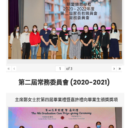
«
‹
›
»
of
3
第二屆常務委員會 (2020-2021)
主席鄭女士於第四屆畢業禮暨嘉許禮向畢業生頒獎獎項