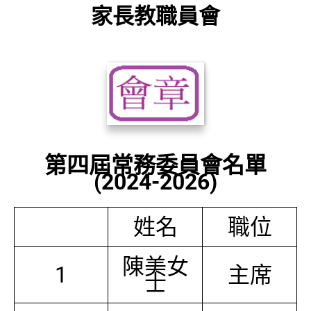
家長教職員會
第四屆常務委員會名單
(2024-2026)
姓名
職位
陳美女
1
主席
士