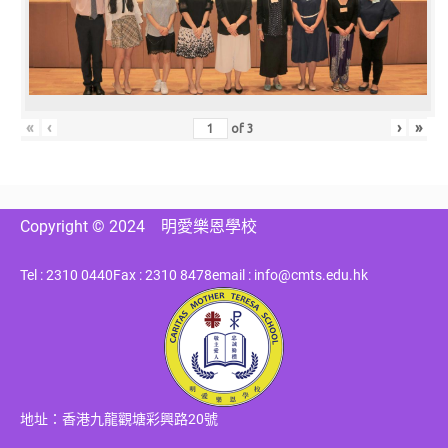
«
‹
›
»
of
3
Copyright © 2024
明愛樂恩學校
Tel : 2310 0440
Fax : 2310 8478
email : info@cmts.edu.hk
地址：香港九龍觀塘彩興路20號