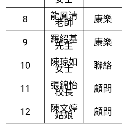
龍鳳清
8
康樂
老師
羅紹基
9
康樂
先生
陳琼如
10
聯絡
女士
張錦怡
11
顧問
校長
陳文婷
12
顧問
姑娘