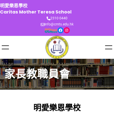
跳
明愛樂恩學校
至
Caritas Mother Teresa School
主
2310 0440
要
info@cmts.edu.hk
內
Facebook
Instagram
容
家長教職員會
明愛樂恩學校