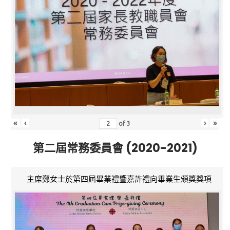
«
‹
›
»
of
3
第二屆常務委員會 (2020-2021)
主席鄭女士於第四屆畢業禮暨嘉許禮向畢業生頒獎獎項