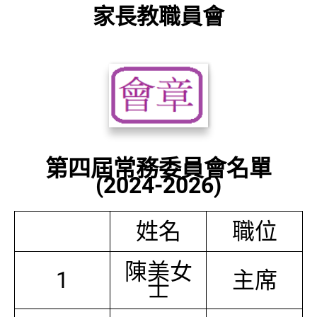
家長教職員會
第四屆常務委員會名單
(2024-2026)
姓名
職位
陳美女
1
主席
士