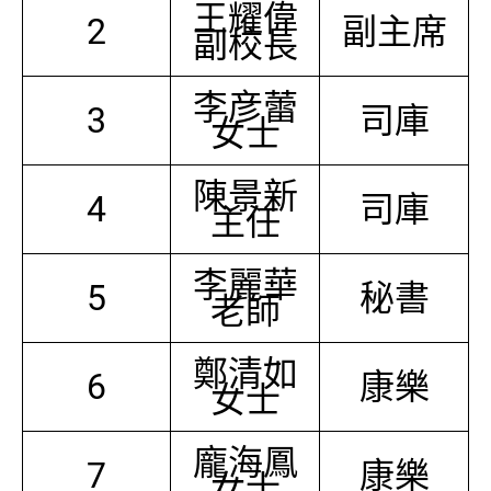
王耀偉
2
副主席
副校長
李彦蕾
3
司庫
女士
陳景新
4
司庫
主任
李麗華
5
秘書
老師
鄭清如
6
康樂
女士
龐海鳳
7
康樂
女士