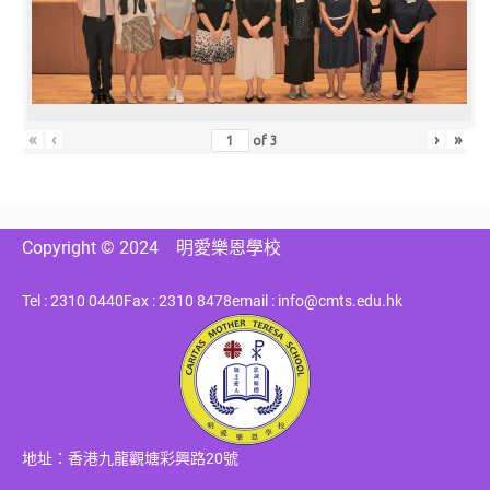
«
‹
›
»
of
3
Copyright © 2024
明愛樂恩學校
Tel : 2310 0440
Fax : 2310 8478
email : info@cmts.edu.hk
地址：香港九龍觀塘彩興路20號