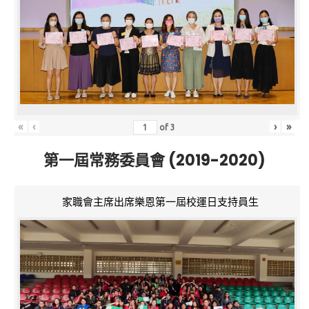
«
‹
›
»
of
3
第一屆常務委員會 (2019-2020)
家職會主席出席樂恩第一屆校運日支持員生