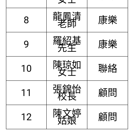
龍鳳清
8
康樂
老師
羅紹基
9
康樂
先生
陳琼如
10
聯絡
女士
張錦怡
11
顧問
校長
陳文婷
12
顧問
姑娘