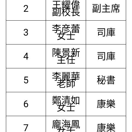
王耀偉
2
副主席
副校長
李彦蕾
3
司庫
女士
陳景新
4
司庫
主任
李麗華
5
秘書
老師
鄭清如
6
康樂
女士
龐海鳳
7
康樂
女士