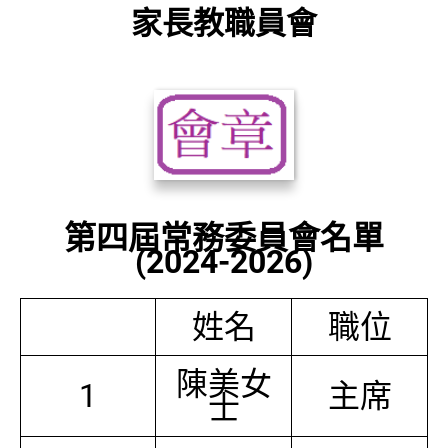
家長教職員會
第四屆常務委員會名單
(2024-2026)
姓名
職位
陳美女
1
主席
士