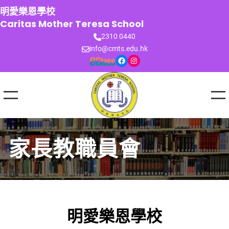
跳
明愛樂恩學校
至
Caritas Mother Teresa School
主
2310 0440
要
info@cmts.edu.hk
內
Facebook
Instagram
容
家長教職員會
明愛樂恩學校