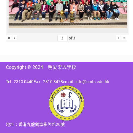
«
‹
›
»
of
3
Copyright © 2024
明愛樂恩學校
Tel : 2310 0440
Fax : 2310 8478
email : info@cmts.edu.hk
地址：香港九龍觀塘彩興路20號