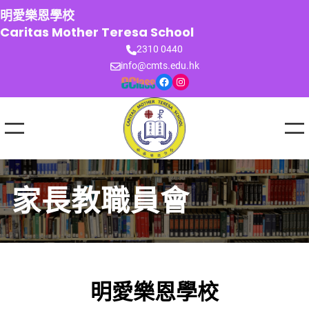
跳
明愛樂恩學校
至
Caritas Mother Teresa School
主
2310 0440
要
info@cmts.edu.hk
內
Facebook
Instagram
容
家長教職員會
明愛樂恩學校