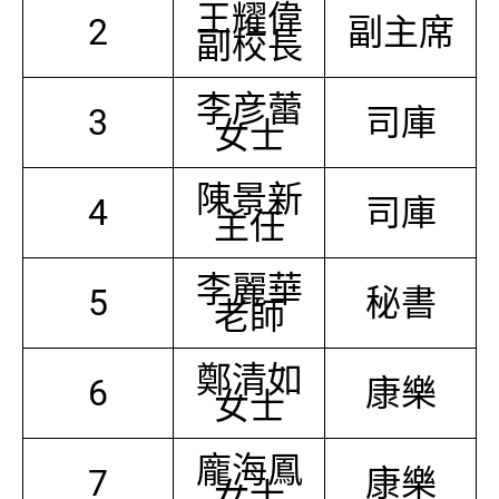
王耀偉
2
副主席
副校長
李彦蕾
3
司庫
女士
陳景新
4
司庫
主任
李麗華
5
秘書
老師
鄭清如
6
康樂
女士
龐海鳳
7
康樂
女士