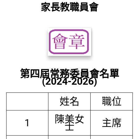
家長教職員會
第四屆常務委員會名單
(2024-2026)
姓名
職位
陳美女
1
主席
士