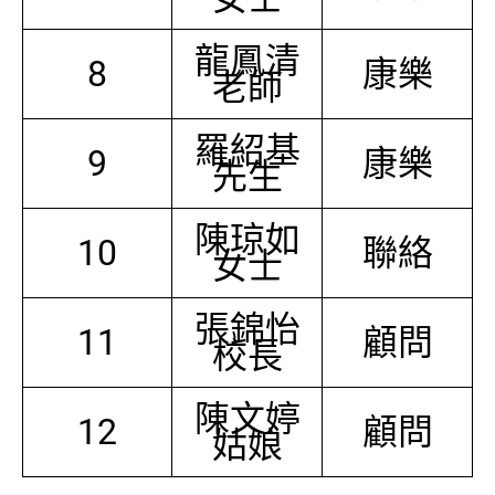
龍鳳清
8
康樂
老師
羅紹基
9
康樂
先生
陳琼如
10
聯絡
女士
張錦怡
11
顧問
校長
陳文婷
12
顧問
姑娘