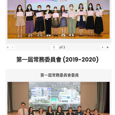
«
‹
›
»
of
3
第一屆常務委員會 (2019-2020)
第一屆常務委員會委員