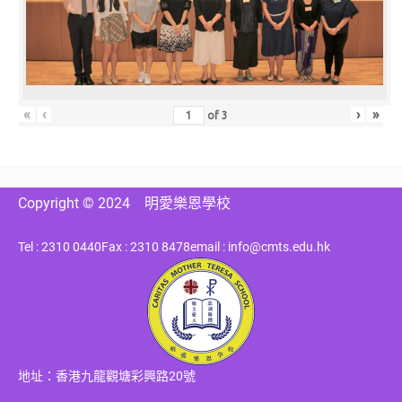
«
‹
›
»
of
3
Copyright © 2024
明愛樂恩學校
Tel : 2310 0440
Fax : 2310 8478
email : info@cmts.edu.hk
地址：香港九龍觀塘彩興路20號