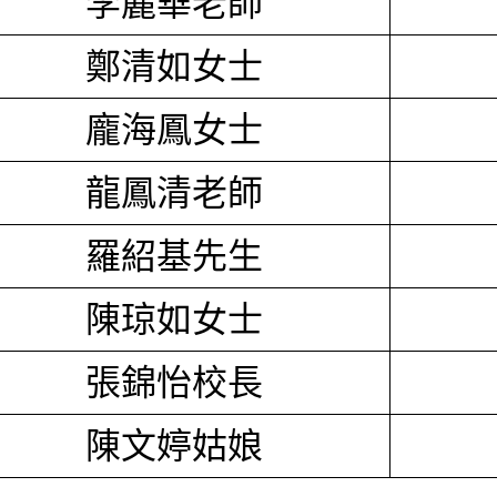
李麗華老師
鄭清如女士
龐海鳳女士
龍鳳清老師
羅紹基先生
陳琼如女士
張錦怡校長
陳文婷姑娘