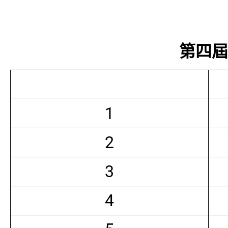
第四屆常
1
2
3
4