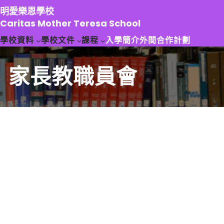
跳
明愛樂恩學校
至
Caritas Mother Teresa School
主
學校資料
學校文件
課程
入學簡介
外間合作計劃
要
內
容
家長教職員會