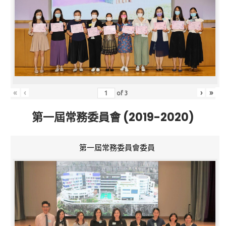
«
‹
›
»
of
3
第一屆常務委員會 (2019-2020)
第一屆常務委員會委員