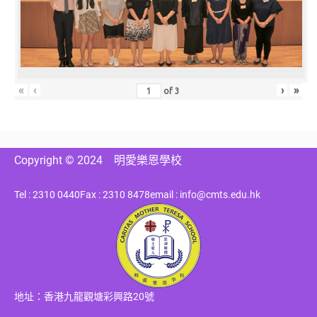
«
‹
›
»
of
3
Copyright © 2024
明愛樂恩學校
Tel : 2310 0440
Fax : 2310 8478
email : info@cmts.edu.hk
地址：香港九龍觀塘彩興路20號