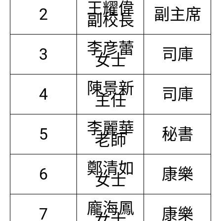
王耀偉
2
副主席
副校長
李彦蕾
3
司庫
女士
陳景新
4
司庫
主任
李麗華
5
秘書
老師
鄭清如
6
康樂
女士
龐海鳳
7
康樂
女士