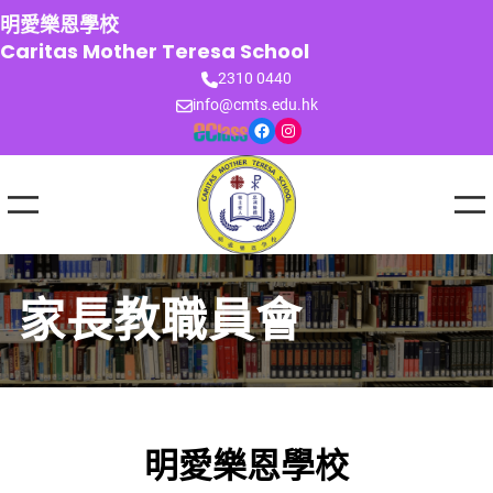
跳
明愛樂恩學校
至
Caritas Mother Teresa School
主
2310 0440
要
info@cmts.edu.hk
內
Facebook
Instagram
容
家長教職員會
明愛樂恩學校