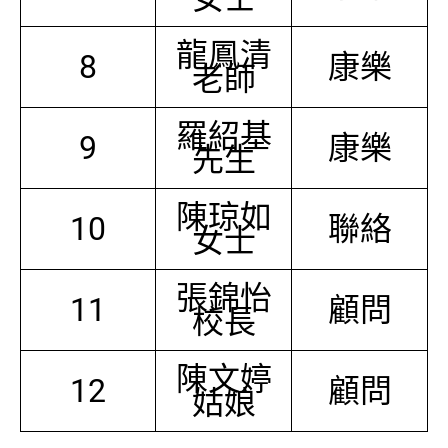
龍鳳清
8
康樂
老師
羅紹基
9
康樂
先生
陳琼如
10
聯絡
女士
張錦怡
11
顧問
校長
陳文婷
12
顧問
姑娘