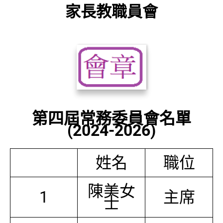
家長教職員會
第四屆常務委員會名單
(2024-2026)
姓名
職位
陳美女
1
主席
士